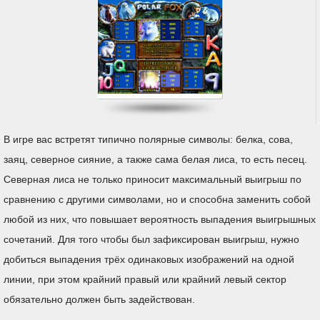
В игре вас встретят типично полярные символы: белка, сова,
заяц, северное сияние, а также сама белая лиса, то есть песец.
Северная лиса не только приносит максимальный выигрыш по
сравнению с другими символами, но и способна заменить собой
любой из них, что повышает вероятность выпадения выигрышных
сочетаний. Для того чтобы был зафиксирован выигрыш, нужно
добиться выпадения трёх одинаковых изображений на одной
линии, при этом крайний правый или крайний левый сектор
обязательно должен быть задействован.