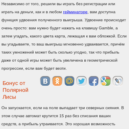
Независимо от того, решили вы играть без регистрации или
играть на деньги, как и в любом
гейминаторе
, вам доступна
функция удвоения полученного выигрыша. Удвоение происходит
очень просто: вам нужно будет нажать на клавишу Gamble, а
затем угадать, какого цвета карта, лежащая к вам обложкой. Если
вы угадываете, то ваш выигрыш мгновенно удваивается, причём
таких умножений может быть сколько угодно, так что прибыль
даже от одной игры может быть увеличена в геометрической
прогрессии, если вам будет везти.
Бонус от
Полярной
Лисы
Он запускается, если на поле выпадает три северных сияния. В
этом случае автомат крутится 15 раз без списания ваших
средств, а прибыль утраивается. Это хорошая возможность