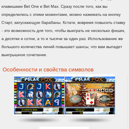
клавишами Bet One и Bet Max. Сразу после того, как вы
определились с этими моментами, можно нажимать на кнопку
Старт, запускающую барабаны. Кстати, вовремя повысить ставку
- это возможность для того, чтобы выиграть не несколько фишек,
а десятки и сотни, а то и тысячи за один раз. Использование же
большого количества линий повышает шансы, что вам выпадет
выигрышное сочетание.
Особенности и свойства символов