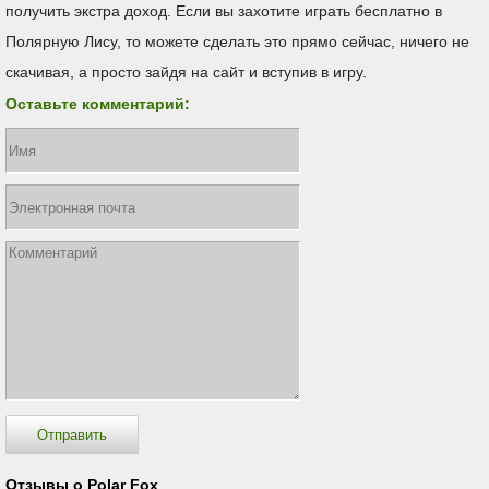
получить экстра доход. Если вы захотите играть бесплатно в
Полярную Лису, то можете сделать это прямо сейчас, ничего не
скачивая, а просто зайдя на сайт и вступив в игру.
Оставьте комментарий:
Отзывы о Polar Fox