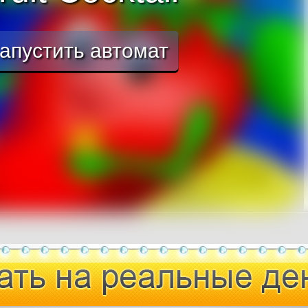
апустить автомат