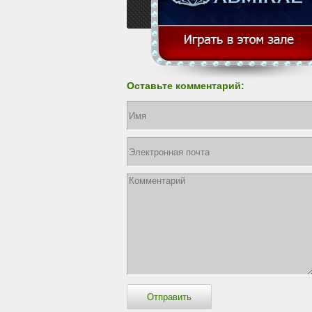
Оставьте комментарий: