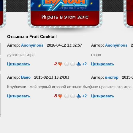
Отзывы о Fruit Cocktail
Автор:
Anonymous
2016-04-12 13:32:57
Автор:
Anonymous
20
дуратская игра
говно
Цитировать
-2
+2
Цитировать
Автор:
Вано
2015-02-13 13:24:03
Автор:
виктор
2015-01
Клубнички - мой первый игровой автомат был)
мне нравится эта игра
Цитировать
-5
+2
Цитировать