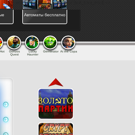
_kill] => assets/templates/main/jquery/ [last_time_mod] =>
ые
Автоматы бесплатно
 Hot
Gonzos
Lucky
Germinator
At the Copa
Quest
Haunter