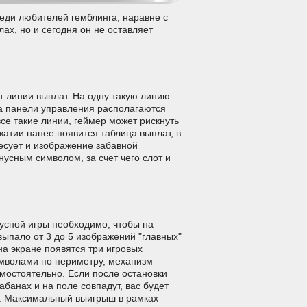
реди любителей гемблинга, наравне с
лах, но и сегодня он не оставляет
ет линии выплат. На одну такую линию
 на панели управления располагаются
 все такие линии, геймер может рискнуть
жатии нанее появится таблица выплат, в
есует и изображение забавной
нусным символом, за счет чего слот и
нусной игры необходимо, чтобы на
ыпало от 3 до 5 изображений "главных"
 на экране появятся три игровых
имволами по периметру, механизм
мостоятельно. Если после остановки
абанах и на поле совпадут, вас будет
. Максимальный выигрыш в рамках