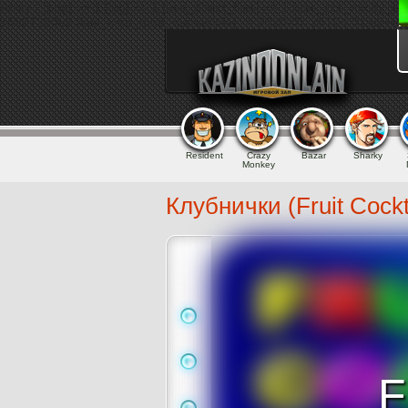
Array ( [png] => 1 [jpg] => 1 [use_direct_files] => 1 [use_ccs_minify_
1595736063 [last_time_mod_humanible] => 2020-07-26T04:01:03+00:
Resident
Crazy
Bazar
Sharky
Monkey
Клубнички (Fruit Cock
F