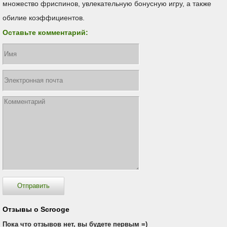
множество фриспинов, увлекательную бонусную игру, а также
обилие коэффициентов.
Оставьте комментарий:
Отзывы о Scrooge
Пока что отзывов нет, вы будете первым =)