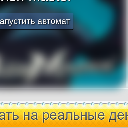
апустить автомат