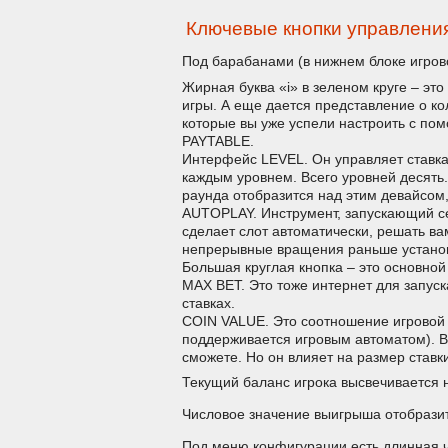
Ключевые кнопки управлени
Под барабанами (в нижнем блоке игрово
Жирная буква «i» в зеленом круге – э
игры. А еще дается представление о к
которые вы уже успели настроить с по
PAYTABLE.
Интерфейс LEVEL. Он управляет ставка
каждым уровнем. Всего уровней десять
раунда отобразится над этим девайсом
AUTOPLAY. Инструмент, запускающий сер
сделает слот автоматически, решать в
непрерывные вращения раньше установ
Большая круглая кнопка – это основной
MAX BET. Это тоже интернет для запус
ставках.
COIN VALUE. Это соотношение игровой 
поддерживается игровым автоматом). В 
сможете. Но он влияет на размер ставки
Текущий баланс игрока высвечивается 
Числовое значение выигрыша отобразитс
Под меню конфигурации есть длинная че