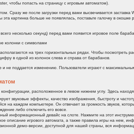
ster, чтобы попасть на страницу с игровым автоматом).
том. Сразу же после загрузки перед вами высвечивается заставка W
бы эта картинка больше не появлялась, поставьте галочку в окошке 
 всего несколько секунд) перед вами появится игровое поле бара
ые колонки с символами
располагаются на трех горизонтальных рядах. Чтобы посмотреть р
ифру в одной из колонок слева и справа от барабанов.
е и не поддается изменению. Пользователи играют с максимальны
матом
 конфигурации, расположенное в левом нижнем углу. Здесь наход
ирует звуковые эффекты, качество изображения, быстроту и часто
я на каждом компьютере. Он отвечает за громкость звуков, котор
ждение либо отключить его вовсе.
вный информационный девайс на слоте. Нажмите на этот инструмен
ное описание игрового автомата, а также правила игры на нем, ин
зионной демо-версии, доступной для нашей страны, вся информаци