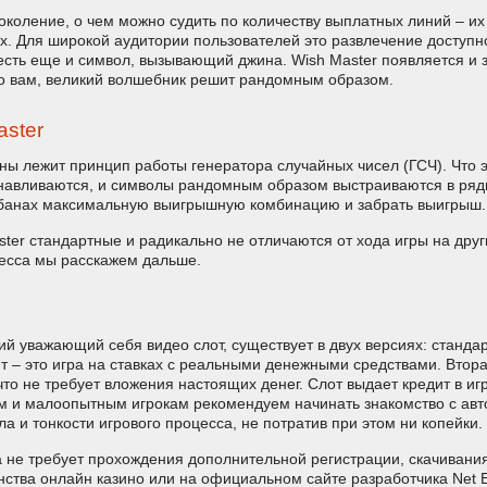
поколение, о чем можно судить по количеству выплатных линий – их
. Для широкой аудитории пользователей это развлечение доступно
е есть еще и символ, вызывающий джина. Wish Master появляется и
о вам, великий волшебник решит рандомным образом.
aster
ы лежит принцип работы генератора случайных чисел (ГСЧ). Что э
анавливаются, и символы рандомным образом выстраиваются в ряд
абанах максимальную выигрышную комбинацию и забрать выигрыш.
er стандартные и радикально не отличаются от хода игры на друг
цесса мы расскажем дальше.
кий уважающий себя видео слот, существует в двух версиях: стандар
ант – это игра на ставках с реальными денежными средствами. Втор
что не требует вложения настоящих денег. Слот выдает кредит в иг
ам и малоопытным игрокам рекомендуем начинать знакомство с ав
а и тонкости игрового процесса, не потратив при этом ни копейки.
 не требует прохождения дополнительной регистрации, скачивания
ства онлайн казино или на официальном сайте разработчика Net En