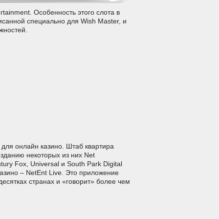
tainment. Особенность этого слота в
санной специально для Wish Master, и
жностей.
 для онлайн казино. Штаб квартира
озданию некоторых из них Net
ury Fox, Universal и South Park Digital
азино – NetEnt Live. Это приложение
десятках странах и «говорит» более чем