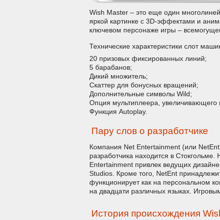
Wish Master – это еще один многолиней
яркой картинке с 3D-эффектами и аним
ключевом персонаже игры – всемогущем
Технические характеристики слот маши
20 призовых фиксированных линий;
5 барабанов;
Дикий множитель;
Скаттер для бонусных вращений;
Дополнительные символы Wild;
Опция мультиплеера, увеличивающего в
Функция Autoplay.
Пару слов о разработчике
Компания Net Entertainment (или NetEn
разработчика находится в Стокгольме. 
Entertainment привлек ведущих дизайне
Studios. Кроме того, NetEnt принадлеж
функционирует как на персональном ком
на двадцати различных языках. Игровы
История происхождения Wis