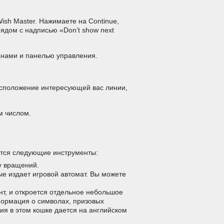
ish Master. Нажимаете на Continue,
рядом с надписью «Don’t show next
банами и панелью управления.
асположение интересующей вас линии,
м числом.
ятся следующие инструменты:
ту вращений.
ые издает игровой автомат. Вы можете
т, и откроется отдельное небольшое
формация о символах, призовых
я в этом кошке дается на английском