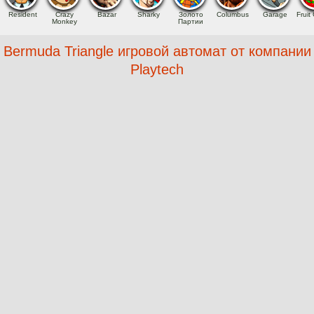
Resident
Crazy
Bazar
Sharky
Золото
Columbus
Garage
Fruit 
Monkey
Партии
Bermuda Triangle игровой автомат от компании
Playtech