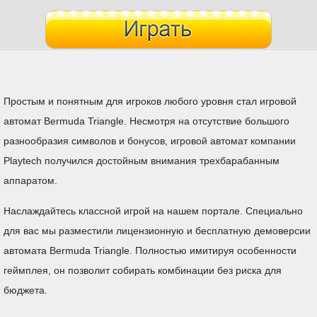
Простым и понятным для игроков любого уровня стал игровой
автомат Bermuda Triangle. Несмотря на отсутствие большого
разнообразия символов и бонусов, игровой автомат компании
Playtech получился достойным внимания трехбарабанным
аппаратом.
Наслаждайтесь классной игрой на нашем портале. Специально
для вас мы разместили лицензионную и бесплатную демоверсии
автомата Bermuda Triangle. Полностью имитируя особенности
геймплея, он позволит собирать комбинации без риска для
бюджета.