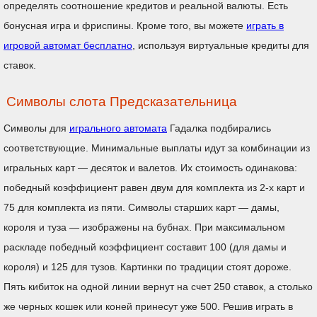
определять соотношение кредитов и реальной валюты. Есть
бонусная игра и фриспины. Кроме того, вы можете
играть в
игровой автомат бесплатно
, используя виртуальные кредиты для
ставок.
Символы слота Предсказательница
Символы для
игрального автомата
Гадалка подбирались
соответствующие. Минимальные выплаты идут за комбинации из
игральных карт — десяток и валетов. Их стоимость одинакова:
победный коэффициент равен двум для комплекта из 2-х карт и
75 для комплекта из пяти. Символы старших карт — дамы,
короля и туза — изображены на бубнах. При максимальном
раскладе победный коэффициент составит 100 (для дамы и
короля) и 125 для тузов. Картинки по традиции стоят дороже.
Пять кибиток на одной линии вернут на счет 250 ставок, а столько
же черных кошек или коней принесут уже 500. Решив играть в