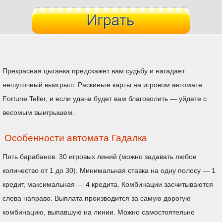
Прекрасная цыганка предскажет вам судьбу и нагадает
нешуточный выигрыш. Раскиньте карты на игровом автомате
Fortune Teller, и если удача будет вам благоволить — уйдете с
весомым выигрышем.
Особенности автомата Гадалка
Пять барабанов.
30 игровых линий (можно задавать любое
количество от 1 до 30). Минимальная ставка на одну полосу — 1
кредит, максимальная — 4 кредита. Комбинации засчитываются
слева направо. Выплата производится за самую дорогую
комбинацию, выпавшую на линии. Можно самостоятельно