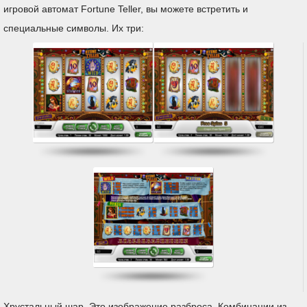
игровой автомат Fortune Teller, вы можете встретить и
специальные символы. Их три:
Хрустальный шар. Это изображение разброса. Комбинации из