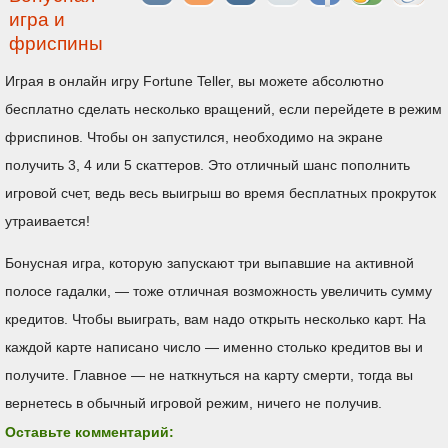
игра и
фриспины
Играя в онлайн игру Fortune Teller, вы можете абсолютно
бесплатно сделать несколько вращений, если перейдете в режим
фриспинов. Чтобы он запустился, необходимо на экране
получить 3, 4 или 5 скаттеров. Это отличный шанс пополнить
игровой счет, ведь весь выигрыш во время бесплатных прокруток
утраивается!
Бонусная игра, которую запускают три выпавшие на активной
полосе гадалки, — тоже отличная возможность увеличить сумму
кредитов. Чтобы выиграть, вам надо открыть несколько карт. На
каждой карте написано число — именно столько кредитов вы и
получите. Главное — не наткнуться на карту смерти, тогда вы
вернетесь в обычный игровой режим, ничего не получив.
Оставьте комментарий: