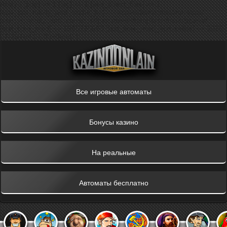
Array ( [png] => 1 [jpg] => 1 [use_direct_files] => 1
[use_ccs_minify_and_cache_kill] => assets/templates/main/css/
[use_js_minify_and_cache_kill] => assets/templates/main/jquery/
[last_time_mod] => 1595736063 [last_time_mod_humanible] => 2020-
07-26T04:01:03+00:00 )
Все игровые автоматы
Бонусы казино
На реальные
Автоматы бесплатно