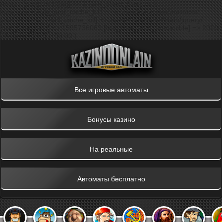
Array ( [png] => 1 [jpg] => 1 [use_direct_files] => 1
[use_ccs_minify_and_cache_kill] => assets/templates/main/css/
[use_js_minify_and_cache_kill] => assets/templates/main/jquery/
[last_time_mod] => 1595736063 [last_time_mod_humanible] => 2020-
07-26T04:01:03+00:00 )
Все игровые автоматы
Бонусы казино
На реальные
Автоматы бесплатно