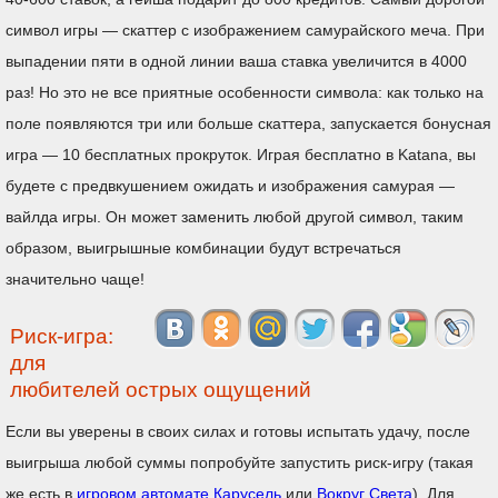
символ игры — скаттер с изображением самурайского меча. При
выпадении пяти в одной линии ваша ставка увеличится в 4000
раз! Но это не все приятные особенности символа: как только на
поле появляются три или больше скаттера, запускается бонусная
игра — 10 бесплатных прокруток. Играя бесплатно в Katana, вы
будете с предвкушением ожидать и изображения самурая —
вайлда игры. Он может заменить любой другой символ, таким
образом, выигрышные комбинации будут встречаться
значительно чаще!
Риск-игра:
для
любителей острых ощущений
Если вы уверены в своих силах и готовы испытать удачу, после
выигрыша любой суммы попробуйте запустить риск-игру (такая
же есть в
игровом автомате Карусель
или
Вокруг Света
). Для