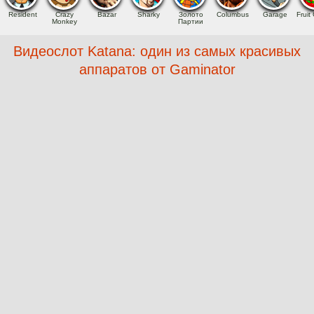
Resident
Crazy
Bazar
Sharky
Золото
Columbus
Garage
Fruit 
Monkey
Партии
Видеослот Katana: один из самых красивых
аппаратов от Gaminator