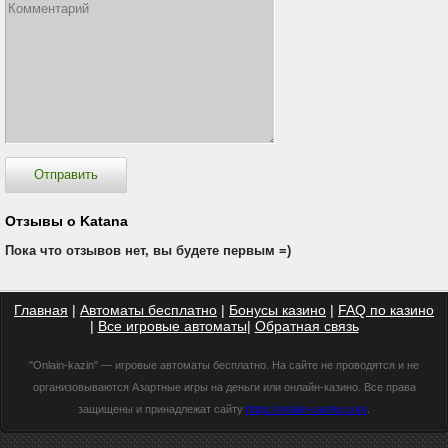
Отзывы о Katana
Пока что отзывов нет, вы будете первым =)
Главная
|
Автоматы бесплатно
|
Бонусы казино
|
FAQ по казино
|
Все игровые автоматы
|
Обратная связь
"Onlain-kazin" — игровые автоматы бесплатно. На сайте не проводятся и не
организовываются Азартные игры на деньги или онлайн-казино. Все права
защищены и принадлежат сайту
https://onlain-casino.com
.