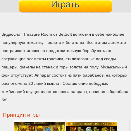
Видеослот Treasure Room от BetSoft воплотил в себе наиболее
популярную тематику – золото и богатства. Все в этом автомате
настраивает игрока на продолжительную борьбу за клад:
сверкающие элементы графики, стилизованные под своды
пещеры, факелы на стенах и горы золота на полу. Музыкальный
фон отсутствует. Аппарат состоит из пяти барабанов, на которых
расположено 20 линий выплат. Составление победных
комбинаций осуществляется слева направо, начиная с барабана
№1.
Принцип игры