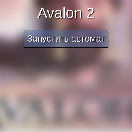
Avalon 2
Запустить автомат