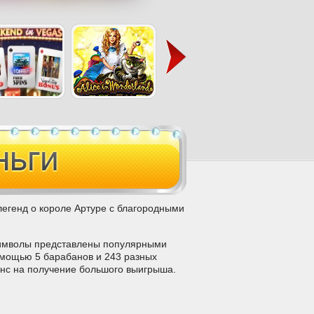
 легенд о короле Артуре с благородными
символы представлены популярными
омощью 5 барабанов и 243 разных
шанс на получение большого выигрыша.