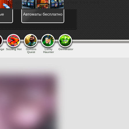
_kill] => assets/templates/main/jquery/ [last_time_mod] =>
ые
Автоматы бесплатно
 Age
Sizzling Hot
Gonzos
Lucky
Germinator
Quest
Haunter