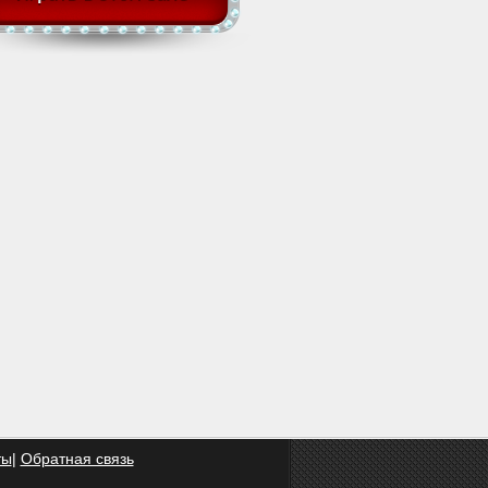
ты
|
Обратная связь