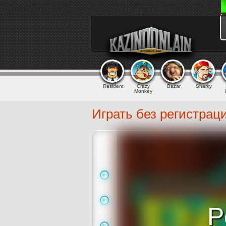
Array ( [png] => 1 [jpg] => 1 [use_direct_files] => 1 [use_ccs_minify_
1595736063 [last_time_mod_humanible] => 2020-07-26T04:01:03+00:
Resident
Crazy
Bazar
Sharky
Monkey
Играть без регистрац
P