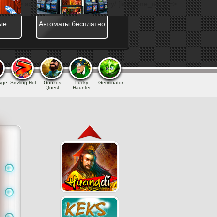
_kill] => assets/templates/main/jquery/ [last_time_mod] =>
ые
Автоматы бесплатно
 Age
Sizzling Hot
Gonzos
Lucky
Germinator
Quest
Haunter