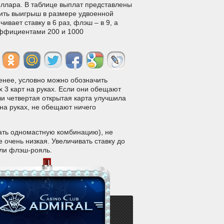
доллара. В таблице выплат представлены
чить выигрыш в размере удвоенной
вает ставку в 6 раз, флэш – в 9, а
эффициентами 200 и 1000
енее, условно можно обозначить
х 3 карт на руках. Если они обещают
ли четвертая открытая карта улучшила
на руках, не обещают ничего
рать одномастную комбинацию), не
 очень низкая. Увеличивать ставку до
или флэш-рояль.