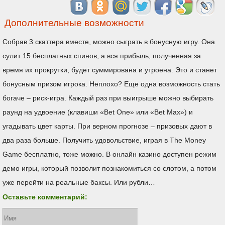
Дополнительные возможности
Собрав 3 скаттера вместе, можно сыграть в бонусную игру. Она
сулит 15 бесплатных спинов, а вся прибыль, полученная за
время их прокрутки, будет суммирована и утроена. Это и станет
бонусным призом игрока. Неплохо? Еще одна возможность стать
богаче – риск-игра. Каждый раз при выигрыше можно выбирать
раунд на удвоение (клавиши «Bet One» или «Bet Max») и
угадывать цвет карты. При верном прогнозе – призовых дают в
два раза больше. Получить удовольствие, играя в The Money
Game бесплатно, тоже можно. В онлайн казино доступен режим
демо игры, который позволит познакомиться со слотом, а потом
уже перейти на реальные баксы. Или рубли…
Оставьте комментарий: