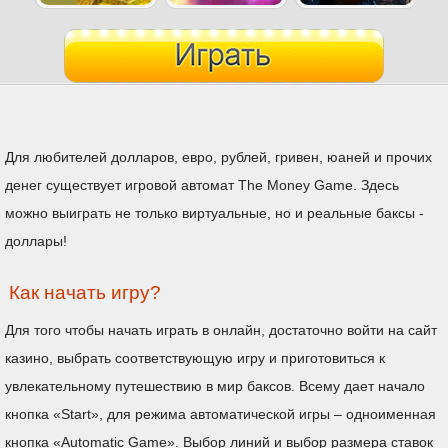
Для любителей долларов, евро, рублей, гривен, юаней и прочих
денег существует игровой автомат The Money Game. Здесь
можно выиграть не только виртуальные, но и реальные баксы -
доллары!
Как начать игру?
Для того чтобы начать играть в онлайн, достаточно войти на сайт
казино, выбрать соответствующую игру и приготовиться к
увлекательному путешествию в мир баксов. Всему дает начало
кнопка «Start», для режима автоматической игры – одноименная
кнопка «Automatic Game». Выбор линий и выбор размера ставок