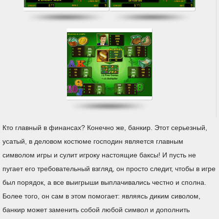
Кто главный в финансах? Конечно же, банкир. Этот серьезный,
усатый, в деловом костюме господин является главным
символом игры и сулит игроку настоящие баксы! И пусть не
пугает его требовательный взгляд, он просто следит, чтобы в игре
был порядок, а все выигрыши выплачивались честно и сполна.
Более того, он сам в этом помогает: являясь диким сиволом,
банкир может заменить собой любой символ и дополнить