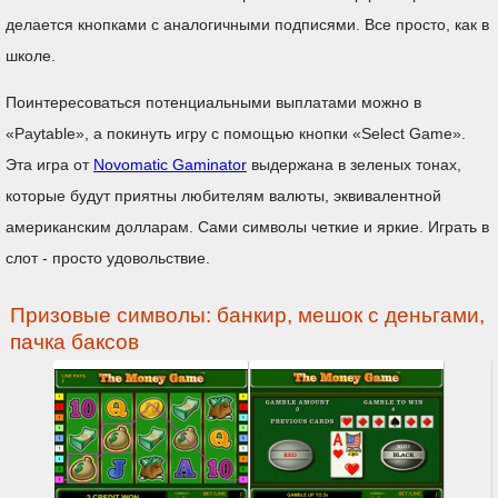
делается кнопками с аналогичными подписями. Все просто, как в
школе.
Поинтересоваться потенциальными выплатами можно в
«Paytable», а покинуть игру с помощью кнопки «Select Game».
Эта игра от
Novomatic Gaminator
выдержана в зеленых тонах,
которые будут приятны любителям валюты, эквивалентной
американским долларам. Сами символы четкие и яркие. Играть в
слот - просто удовольствие.
Призовые символы: банкир, мешок с деньгами,
пачка баксов