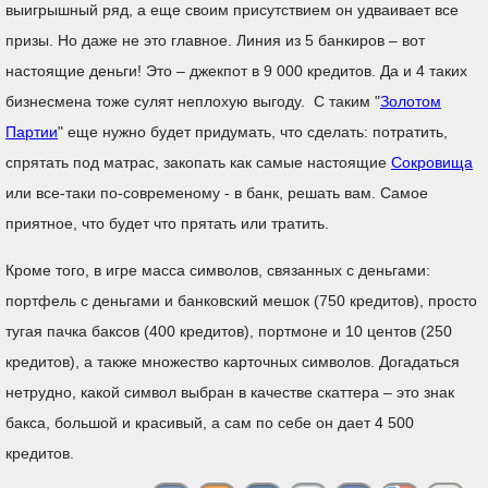
выигрышный ряд, а еще своим присутствием он удваивает все
призы. Но даже не это главное. Линия из 5 банкиров – вот
настоящие деньги! Это – джекпот в 9 000 кредитов. Да и 4 таких
бизнесмена тоже сулят неплохую выгоду. С таким "
Золотом
Партии
" еще нужно будет придумать, что сделать: потратить,
спрятать под матрас, закопать как самые настоящие
Сокровища
или все-таки по-современому - в банк, решать вам. Самое
приятное, что будет что прятать или тратить.
Кроме того, в игре масса символов, связанных с деньгами:
портфель с деньгами и банковский мешок (750 кредитов), просто
тугая пачка баксов (400 кредитов), портмоне и 10 центов (250
кредитов), а также множество карточных символов. Догадаться
нетрудно, какой символ выбран в качестве скаттера – это знак
бакса, большой и красивый, а сам по себе он дает 4 500
кредитов.