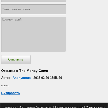
Отзывы о The Money Game
Автор:
Anonymous
2016-02-20 16:58:56
говно
Цитировать
Главная
|
Автоматы бесплатно
|
Бонусы казино
|
FAQ по казино