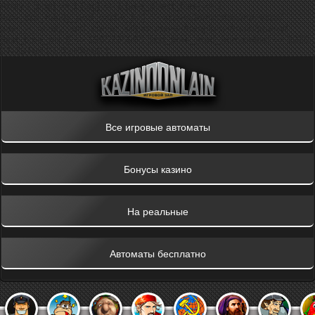
Array ( [png] => 1 [jpg] => 1 [use_direct_files] => 1
[use_ccs_minify_and_cache_kill] => assets/templates/main/css/
[use_js_minify_and_cache_kill] => assets/templates/main/jquery/
[last_time_mod] => 1595736063 [last_time_mod_humanible] => 2020-
07-26T04:01:03+00:00 )
Все игровые автоматы
Бонусы казино
На реальные
Автоматы бесплатно