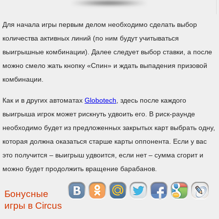
Для начала игры первым делом необходимо сделать выбор
количества активных линий (по ним будут учитываться
выигрышные комбинации). Далее следует выбор ставки, а после
можно смело жать кнопку «Спин» и ждать выпадения призовой
комбинации.
Как и в других автоматах
Globotech
, здесь после каждого
выигрыша игрок может рискнуть удвоить его. В риск-раунде
необходимо будет из предложенных закрытых карт выбрать одну,
которая должна оказаться старше карты оппонента. Если у вас
это получится – выигрыш удвоится, если нет – сумма сгорит и
можно будет продолжить вращение барабанов.
Бонусные
игры в Circus