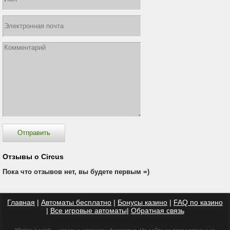
Отзывы о Circus
Пока что отзывов нет, вы будете первым =)
Главная
|
Автоматы бесплатно
|
Бонусы казино
|
FAQ по казино
|
Все игровые автоматы
|
Обратная связь