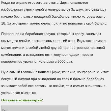
Когда на экране игрового автомата Цирк появляются
изображения укротителей в количестве от 3х штук, это означает
начало бесплатных вращений барабанов, число которых равно
18. За это время можно очень прилично пополнить свой баланс.
Появление на барабанах клоуна, который, к слову, занимает
целых две ячейки, также очень хороший знак. Ведь этот символ
может заменить собой любой другой при построении призовой
комбинации, а выпадение пяти клоунов подарит просто
невероятное увеличение ставки в 5000 раз.
Ну а самый главный в нашем Цирке, конечно, конферансье. Этот
бонусный символ при выпадении на трех и больше барабанах
занимает собой все остальные ячейки, тем самым значительно
увеличивая выигрыш.
Оставьте комментарий: