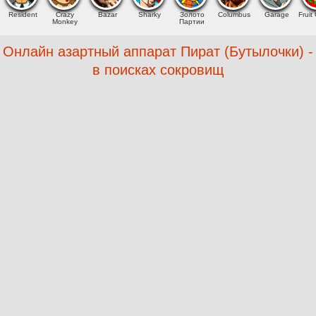
Resident
Crazy
Bazar
Sharky
Золото
Columbus
Garage
Fruit 
Monkey
Партии
Онлайн азартный аппарат Пират (Бутылочки) -
в поисках сокровищ