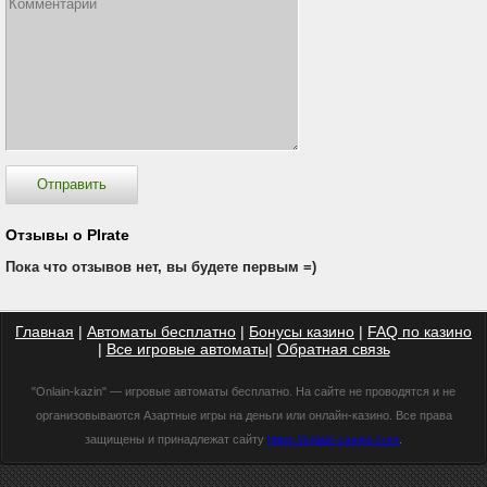
Отзывы о PIrate
Пока что отзывов нет, вы будете первым =)
Главная
|
Автоматы бесплатно
|
Бонусы казино
|
FAQ по казино
|
Все игровые автоматы
|
Обратная связь
"Onlain-kazin" — игровые автоматы бесплатно. На сайте не проводятся и не
организовываются Азартные игры на деньги или онлайн-казино. Все права
защищены и принадлежат сайту
https://onlain-casino.com
.