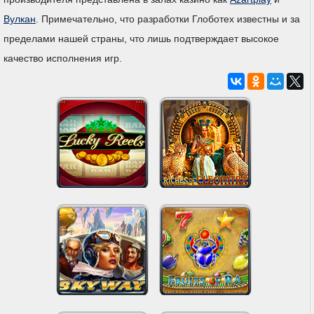
Вулкан
. Примечательно, что разработки Глоботех известны и за
пределами нашей страны, что лишь подтверждает высокое
качество исполнения игр.