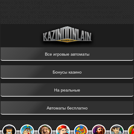
Array ( [png] => 1 [jpg] => 1 [use_direct_files] => 1
[use_ccs_minify_and_cache_kill] => assets/templates/main/css/
[use_js_minify_and_cache_kill] => assets/templates/main/jquery/
[last_time_mod] => 1595736063 [last_time_mod_humanible] => 2020-
07-26T04:01:03+00:00 )
Все игровые автоматы
Бонусы казино
На реальные
Автоматы бесплатно