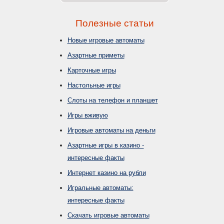
Полезные статьи
Новые игровые автоматы
Азартные приметы
Карточные игры
Настольные игры
Слоты на телефон и планшет
Игры вживую
Игровые автоматы на деньги
Азартные игры в казино -
интересные факты
Интернет казино на рубли
Игральные автоматы:
интересные факты
Скачать игровые автоматы