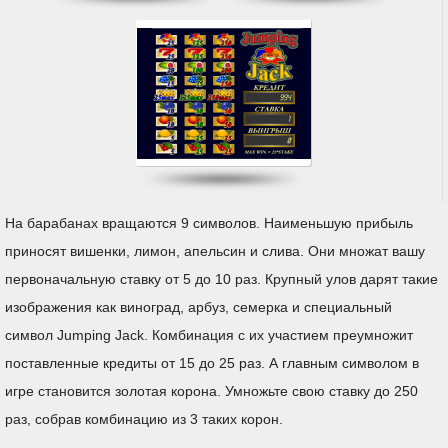
На барабанах вращаются 9 символов. Наименьшую прибыль
приносят вишенки, лимон, апельсин и слива. Они множат вашу
первоначальную ставку от 5 до 10 раз. Крупный улов дарят такие
изображения как виноград, арбуз, семерка и специальный
символ Jumping Jack. Комбинация с их участием преумножит
поставленные кредиты от 15 до 25 раз. А главным символом в
игре становится золотая корона. Умножьте свою ставку до 250
раз, собрав комбинацию из 3 таких корон.