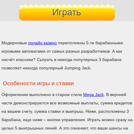
Модерновые
онлайн казино
переполнены 5-ти барабанными
игровыми автоматами от самых разных разработчиков. А как
насчёт классики? Сыграть в некогда популярных 3 барабана
позволяет некогда популярный Jumping Jack.
Особености игры и ставки
Оформление выполнено в старом стиле
Mega Jack
. В верхней
части демонстрируются все возможные выплаты, сумма кредитов
на вашем счету, сумма ставки и выигрыш. Ниже, расположены 3
барабана, еще ниже – кнопки управления. Играть можно сразу на
целых 5 выигрышных линий. А это означает, что ваши шансы на