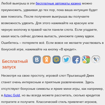
Любой выигрыш в эти
бесплатные автоматы казино
можно
преумножить, удваивая до тех пор, пока ваша интуиция будет
вам помогать. После получения выигрыша вы получаете
возможность удвоить. Для этого нажимайте на красную или
черную кнопочку в правой части панели слота. Если угадаете,
какая масть сейчас должна выпасть, умножите сумму вдвое.
Ошибетесь – потеряете всё. Если вовсе не желаете участвовать в
бонусной игре, нажимайте на кнопку «В кредит».
Бесплатный
запуск
Несмотря на свою простоту, игровой слот Прыгающий Джек
станет очень интересным и приятным развлечением. Здесь
отсутствуют бонусные символы и яркие мини игры, как например,
в
Aztec Gold
, но вы всегда можете рассчитать, сколько кредитов
потратите и получите. Классический стиль привлечет игроков,