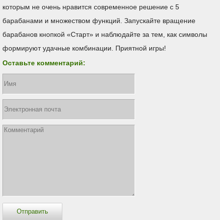
которым не очень нравится современное решение с 5
барабанами и множеством функций. Запускайте вращение
барабанов кнопкой «Старт» и наблюдайте за тем, как символы
формируют удачные комбинации. Приятной игры!
Оставьте комментарий: