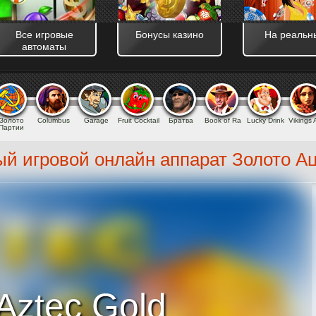
and_cache_kill] => assets/templates/main/css/ [use_js_minify_and_cache
00 )
Все игровые
Бонусы казино
На реальн
автоматы
Золото
Columbus
Garage
Fruit Cocktail
Братва
Book of Ra
Lucky Drink
Vikings
Партии
й игровой онлайн аппарат Золото А
Aztec Gold