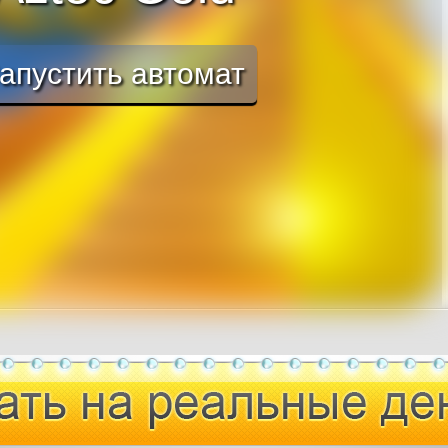
апустить автомат