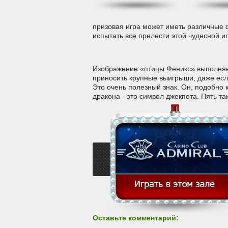
призовая игра может иметь различные ф
испытать все прелести этой чудесной и
Изображение «птицы Феникс» выполняет 
приносить крупные выигрыши, даже есл
Это очень полезный знак. Он, подобно 
дракона - это символ джекпота. Пять т
Оставьте комментарий: