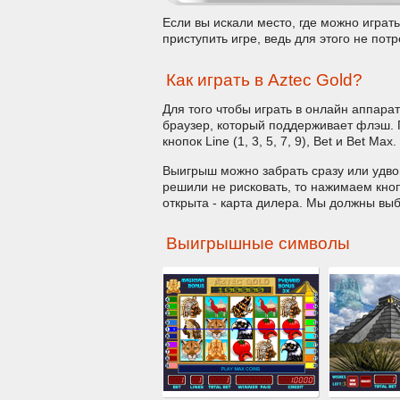
Если вы искали место, где можно играт
приступить игре, ведь для этого не пот
Как играть в Aztec Gold?
Для того чтобы играть в онлайн аппарат
браузер, который поддерживает флэш. 
кнопок Line (1, 3, 5, 7, 9), Bet и Bet 
Выигрыш можно забрать сразу или удвоит
решили не рисковать, то нажимаем кнопк
открыта - карта дилера. Мы должны выб
Выигрышные символы