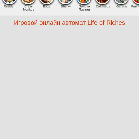
Resident
Crazy
Bazar
Sharky
Золото
Columbus
Garage
Fruit 
Monkey
Партии
Игровой онлайн автомат Life of Riches