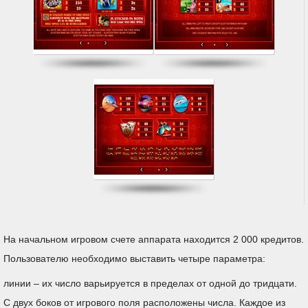
На начальном игровом счете аппарата находится 2 000 кредитов.
Пользователю необходимо выставить четыре параметра:
линии – их число варьируется в пределах от одной до тридцати.
С двух боков от игрового поля расположены числа. Каждое из