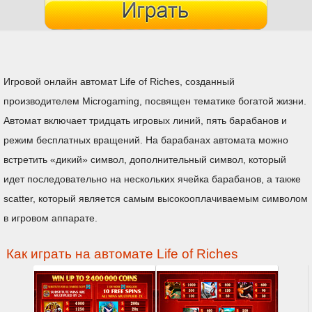
Игровой онлайн автомат Life of Riches, созданный
производителем Microgaming, посвящен тематике богатой жизни.
Автомат включает тридцать игровых линий, пять барабанов и
режим бесплатных вращений. На барабанах автомата можно
встретить «дикий» символ, дополнительный символ, который
идет последовательно на нескольких ячейка барабанов, а также
scatter, который является самым высокооплачиваемым символом
в игровом аппарате.
Как играть на автомате Life of Riches