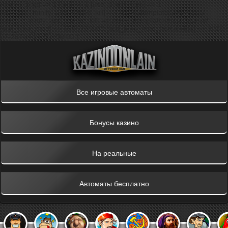
Array ( [png] => 1 [jpg] => 1 [use_direct_files] => 1
[use_ccs_minify_and_cache_kill] => assets/templates/main/css/
[use_js_minify_and_cache_kill] => assets/templates/main/jquery/
[last_time_mod] => 1595736063 [last_time_mod_humanible] => 2020-
07-26T04:01:03+00:00 )
Все игровые автоматы
Бонусы казино
На реальные
Автоматы бесплатно