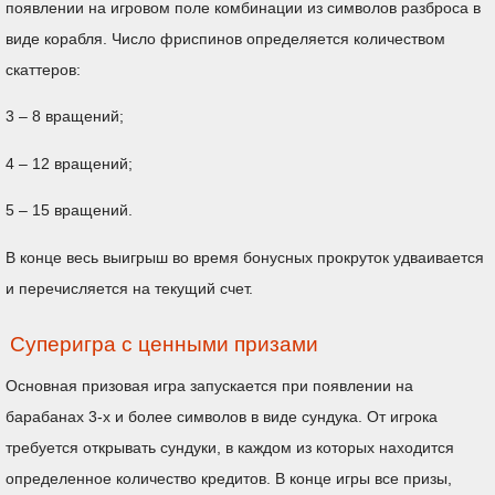
появлении на игровом поле комбинации из символов разброса в
виде корабля. Число фриспинов определяется количеством
скаттеров:
3 – 8 вращений;
4 – 12 вращений;
5 – 15 вращений.
В конце весь выигрыш во время бонусных прокруток удваивается
и перечисляется на текущий счет.
Суперигра с ценными призами
Основная призовая игра запускается при появлении на
барабанах 3-х и более символов в виде сундука. От игрока
требуется открывать сундуки, в каждом из которых находится
определенное количество кредитов. В конце игры все призы,