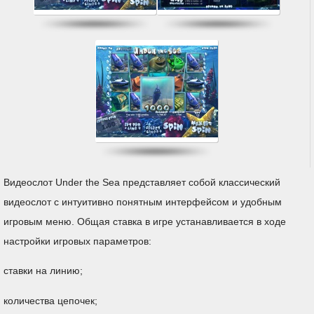
Видеослот Under the Sea представляет собой классический
видеослот с интуитивно понятным интерфейсом и удобным
игровым меню. Общая ставка в игре устанавливается в ходе
настройки игровых параметров:
ставки на линию;
количества цепочек;