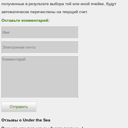
полученные в результате выбора той или иной ячейки, будут
автоматически перечислены на текущий счет.
Оставьте комментарий:
Отзывы о Under the Sea