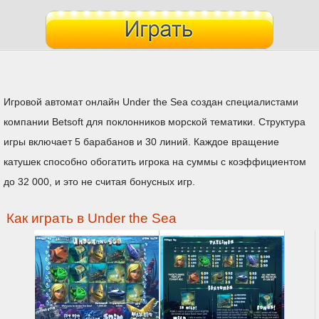
Игровой автомат онлайн Under the Sea создан специалистами
компании Betsoft для поклонников морской тематики. Структура
игры включает 5 барабанов и 30 линий. Каждое вращение
катушек способно обогатить игрока на суммы с коэффициентом
до 32 000, и это не считая бонусных игр.
Как играть в Under the Sea