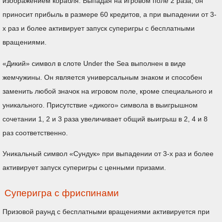
изображением корабля. Выпадая на игровом поле 2 раза, он
приносит прибыль в размере 60 кредитов, а при выпадении от 3-
х раз и более активирует запуск суперигры с бесплатными
вращениями.
«Дикий» символ в слоте Under the Sea выполнен в виде
жемчужины. Он является универсальным знаком и способен
заменить любой значок на игровом поле, кроме специального и
уникального. Присутствие «дикого» символа в выигрышном
сочетании 1, 2 и 3 раза увеличивает общий выигрыш в 2, 4 и 8
раз соответственно.
Уникальный символ «Сундук» при выпадении от 3-х раз и более
активирует запуск суперигры с ценными призами.
Суперигра с фриспинами
Призовой раунд с бесплатными вращениями активируется при