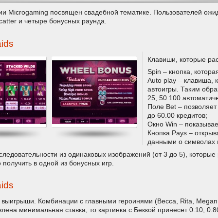
нии Microgaming посвящен свадебной тематике. Пользователей ожи
catter и четыре бонусных раунда.
ids
Клавиши, которые ра
Spin – кнопка, котора
Auto play – клавиша,
автоигры. Таким обра
25, 50 100 автоматич
Поле Bet – позволяет
до 60.00 кредитов;
Окно Win – показыва
Кнопка Pays – откры
данными о символах 
ледовательности из одинаковых изображений (от 3 до 5), которые
получить в одной из бонусных игр.
ids
ыигрыши. Комбинации с главными героинями (Becca, Rita, Megan, He
ена минимальная ставка, то картинка с Беккой принесет 0.10, 0.80