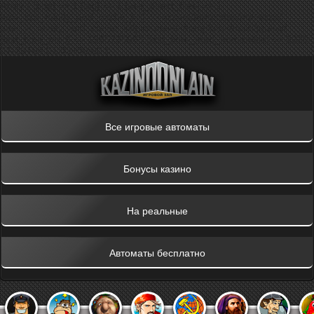
Array ( [png] => 1 [jpg] => 1 [use_direct_files] => 1
[use_ccs_minify_and_cache_kill] => assets/templates/main/css/
[use_js_minify_and_cache_kill] => assets/templates/main/jquery/
[last_time_mod] => 1595736063 [last_time_mod_humanible] => 2020-
07-26T04:01:03+00:00 )
Все игровые автоматы
Бонусы казино
На реальные
Автоматы бесплатно