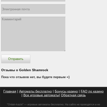
Отзывы о Golden Shamrock
Пока что отзывов нет, вы будете первым =)
Главная
|
Автоматы бесплатно
|
Бонусы казино
|
FAQ по казино
|
Все игровые автоматы
|
Обратная связь
"Onlain-kazin" — игровые автоматы бесплатно. На сайте не проводятся и не