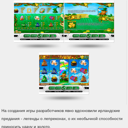
На создания игры разработчиков явно вдохновили ирландские
предания - легенды о лепреконах, о их необычной способности
приносить удачу и золото.