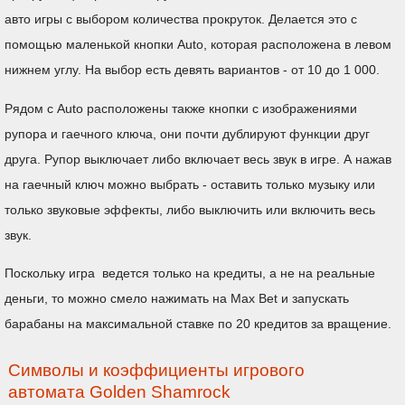
авто игры с выбором количества прокруток. Делается это с
помощью маленькой кнопки Auto, которая расположена в левом
нижнем углу. На выбор есть девять вариантов - от 10 до 1 000.
Рядом с Auto расположены также кнопки с изображениями
рупора и гаечного ключа, они почти дублируют функции друг
друга. Рупор выключает либо включает весь звук в игре. А нажав
на гаечный ключ можно выбрать - оставить только музыку или
только звуковые эффекты, либо выключить или включить весь
звук.
Поскольку игра ведется только на кредиты, а не на реальные
деньги, то можно смело нажимать на Max Bet и запускать
барабаны на максимальной ставке по 20 кредитов за вращение.
Символы и коэффициенты игрового
автомата Golden Shamrock