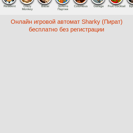
Resident
Crazy
Bazar
Золото
Columbus
Garage
Fruit Cocktail
Бр
Monkey
Партии
Онлайн игровой автомат Sharky (Пират)
бесплатно без регистрации