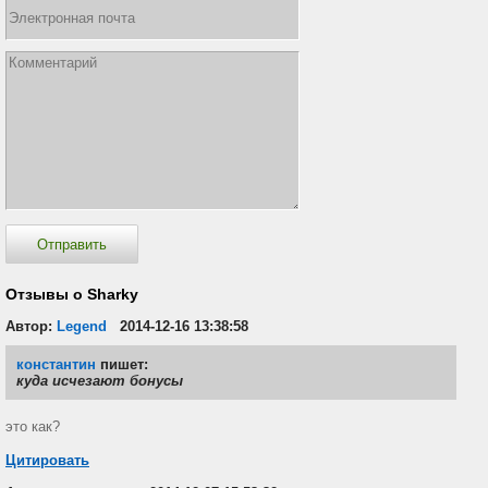
Отзывы о Sharky
Автор:
Legend
2014-12-16 13:38:58
константин
пишет:
куда исчезают бонусы
это как?
Цитировать