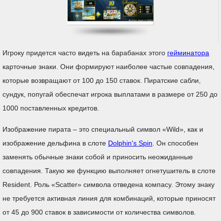
Игроку придется часто видеть на барабанах этого
гейминатора
карточные знаки. Они формируют наиболее частые совпадения,
которые возвращают от 100 до 150 ставок. Пиратские сабли,
сундук, попугай обеспечат игрока выплатами в размере от 250 до
1000 поставленных кредитов.
Изображение пирата – это специальный символ «Wild», как и
изображение дельфина в слоте
Dolphin's Spin
. Он способен
заменять обычные знаки собой и приносить неожиданные
совпадения. Такую же функцию выполняет огнетушитель в слоте
Resident. Роль «Scatter» символа отведена компасу. Этому знаку
не требуется активная линия для комбинаций, которые приносят
от 45 до 900 ставок в зависимости от количества символов.