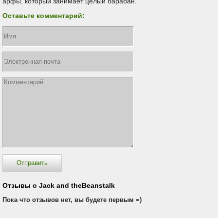
арфы, который занимает целый барабан.
Оставьте комментарий:
Отзывы о Jack and theBeanstalk
Пока что отзывов нет, вы будете первым =)