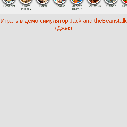
Resident
Crazy
Bazar
Sharky
Золото
Columbus
Garage
Fruit 
Monkey
Партии
Играть в демо симулятор Jack and theBeanstalk
(Джек)