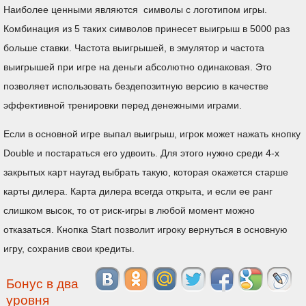
Наиболее ценными являются символы с логотипом игры.
Комбинация из 5 таких символов принесет выигрыш в 5000 раз
больше ставки. Частота выигрышей, в эмулятор и частота
выигрышей при игре на деньги абсолютно одинаковая. Это
позволяет использовать бездепозитную версию в качестве
эффективной тренировки перед денежными играми.
Если в основной игре выпал выигрыш, игрок может нажать кнопку
Double и постараться его удвоить. Для этого нужно среди 4-х
закрытых карт наугад выбрать такую, которая окажется старше
карты дилера. Карта дилера всегда открыта, и если ее ранг
слишком высок, то от риск-игры в любой момент можно
отказаться. Кнопка Start позволит игроку вернуться в основную
игру, сохранив свои кредиты.
Бонус в два
уровня