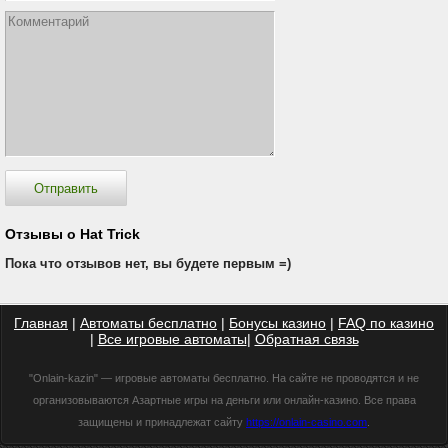
Отзывы о Hat Trick
Пока что отзывов нет, вы будете первым =)
Главная
|
Автоматы бесплатно
|
Бонусы казино
|
FAQ по казино
|
Все игровые автоматы
|
Обратная связь
"Onlain-kazin" — игровые автоматы бесплатно. На сайте не проводятся и не
организовываются Азартные игры на деньги или онлайн-казино. Все права
защищены и принадлежат сайту
https://onlain-casino.com
.