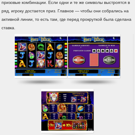
призовые комбинации. Если одни и те же символы выстроятся в
ряд, игроку достается приз. Главное — чтобы они собрались на
активной линии, то есть там, где перед прокруткой была сделана
ставка.