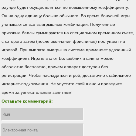
раунде будет осуществляться по повышенному коэффициенту.
Он на одну единицу больше обычного. Во время бонусной игры
учитываются все выигрышные комбинации. Полученные
призовые баллы суммируются на специальном временном счете,
с которого затем (после окончания фриспинов) поступают на
игровой. При выплате выигрыша система применяет удвоенный
коэффициент. Играть в слот Волшебник и шляпа можно
абсолютно бесплатно, причем аппарат доступен без
регистрации. Чтобы насладиться игрой, достаточно стабильного
интернет-подключения. Не упустите свой шанс и проведите
время за увлекательным занятием!
Оставьте комментарий: