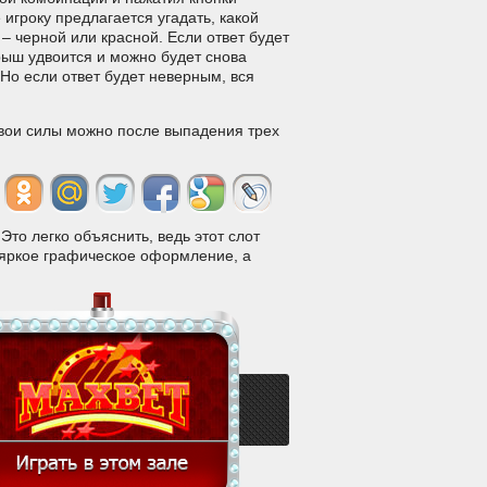
 игроку предлагается угадать, какой
 – черной или красной. Если ответ будет
рыш удвоится и можно будет снова
 Но если ответ будет неверным, вся
свои силы можно после выпадения трех
Это легко объяснить, ведь этот слот
 яркое графическое оформление, а