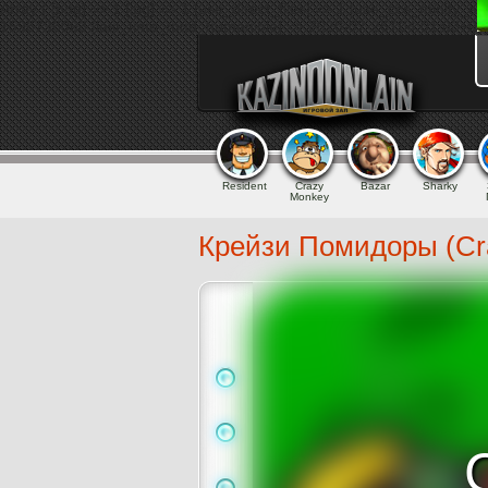
Array ( [png] => 1 [jpg] => 1 [use_direct_files] => 1 [use_ccs_minify_
1595736063 [last_time_mod_humanible] => 2020-07-26T04:01:03+00:
Resident
Crazy
Bazar
Sharky
Monkey
Крейзи Помидоры (Cra