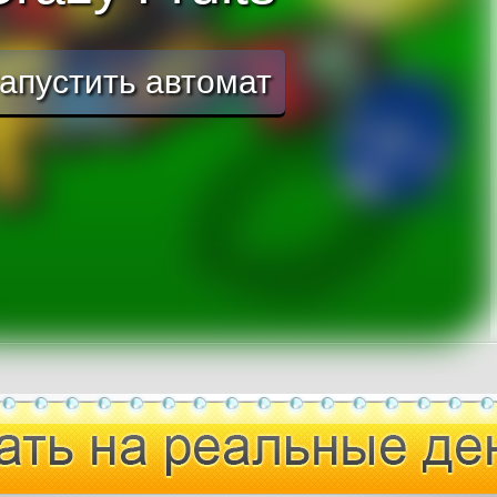
апустить автомат