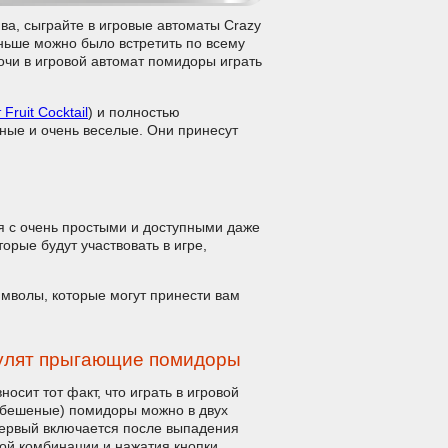
ва, сыграйте в игровые автоматы Crazy
аньше можно было встретить по всему
очи в игровой автомат помидоры играть
Fruit Cocktail
) и полностью
нные и очень веселые. Они принесут
я с очень простыми и доступными даже
орые будут участвовать в игре,
имволы, которые могут принести вам
сулят прыгающие помидоры
осит тот факт, что играть в игровой
бешеные) помидоры можно в двух
ервый включается после выпадения
ой комбинации и нажатия кнопки