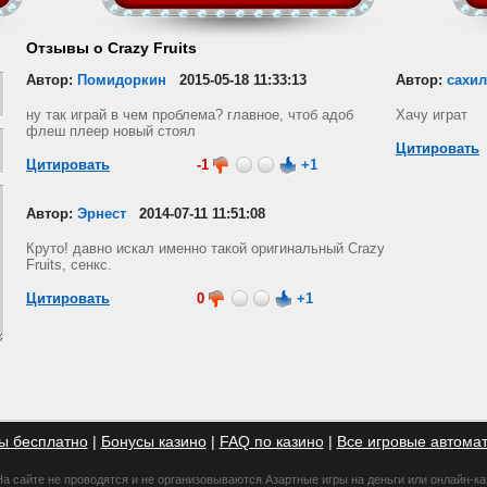
Отзывы о Crazy Fruits
Автор:
Помидоркин
2015-05-18 11:33:13
Автор:
сахил
ну так играй в чем проблема? главное, чтоб адоб
Хачу играт
флеш плеер новый стоял
Цитировать
Цитировать
-1
+1
Автор:
Эрнест
2014-07-11 11:51:08
Круто! давно искал именно такой оригинальный Crazy
Fruits, сенкс.
Цитировать
0
+1
ы бесплатно
|
Бонусы казино
|
FAQ по казино
|
Все игровые автома
 На сайте не проводятся и не организовываются Азартные игры на деньги или онлайн-к