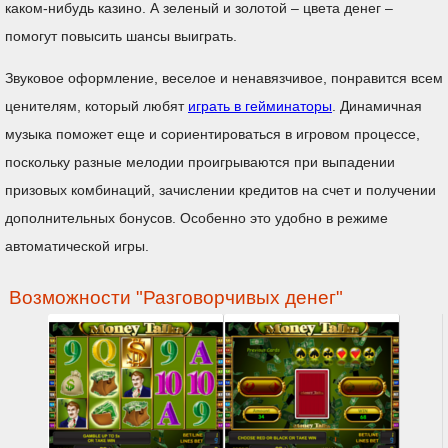
каком-нибудь казино. А зеленый и золотой – цвета денег –
помогут повысить шансы выиграть.
Звуковое оформление, веселое и ненавязчивое, понравится всем
ценителям, который любят
играть в гейминаторы
. Динамичная
музыка поможет еще и сориентироваться в игровом процессе,
поскольку разные мелодии проигрываются при выпадении
призовых комбинаций, зачислении кредитов на счет и получении
дополнительных бонусов. Особенно это удобно в режиме
автоматической игры.
Возможности "Разговорчивых денег"