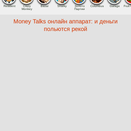
Resident
Crazy
Bazar
Sharky
Золото
Columbus
Garage
Fruit 
Monkey
Партии
Money Talks онлайн аппарат: и деньги
польются рекой