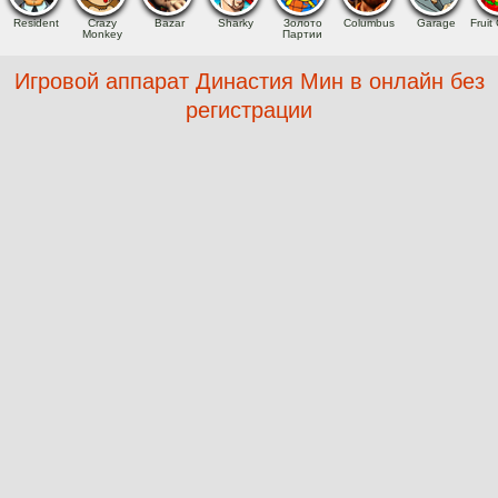
Resident
Crazy
Bazar
Sharky
Золото
Columbus
Garage
Fruit 
Monkey
Партии
Игровой аппарат Династия Мин в онлайн без
регистрации