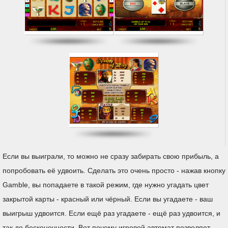
Если вы выиграли, то можно не сразу забирать свою прибыль, а
попробовать её удвоить. Сделать это очень просто - нажав кнопку
Gamble, вы попадаете в такой режим, где нужно угадать цвет
закрытой карты - красный или чёрный. Если вы угадаете - ваш
выигрыш удвоится. Если ещё раз угадаете - ещё раз удвоится, и
так до бесконечности. Вот почему игровой автомат позволяет