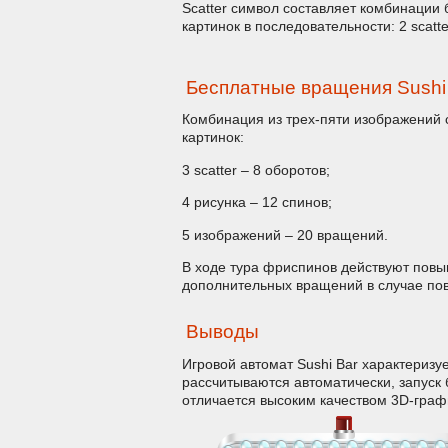
Scatter символ составляет комбинации 
картинок в последовательности: 2 scat
Бесплатные вращения Sushi
Комбинация из трех-пяти изображений с
картинок:
3 scatter – 8 оборотов;
4 рисунка – 12 спинов;
5 изображений – 20 вращений.
В ходе тура фриспинов действуют повы
дополнительных вращений в случае пов
Выводы
Игровой автомат
Sushi Bar характеризу
рассчитываются автоматически, запуск 
отличается высоким качеством 3D-гра