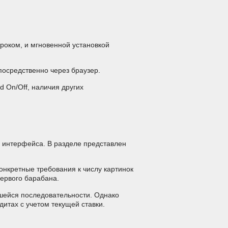
роком, и мгновенной установкой
посредственно через браузер.
 On/Off, наличия других
у интерфейса. В разделе представлен
нкретные требования к числу картинок
ервого барабана.
шейся последовательности. Однако
итах с учетом текущей ставки.