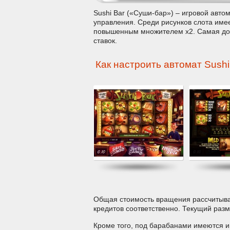
Sushi Bar
(«Суши-бар») – игровой авто
управления. Среди рисунков слота име
повышенным множителем х2. Самая дор
ставок.
Как настроить автомат Sushi
Общая стоимость вращения рассчитывае
кредитов соответственно. Текущий разм
Кроме того, под барабанами имеются 