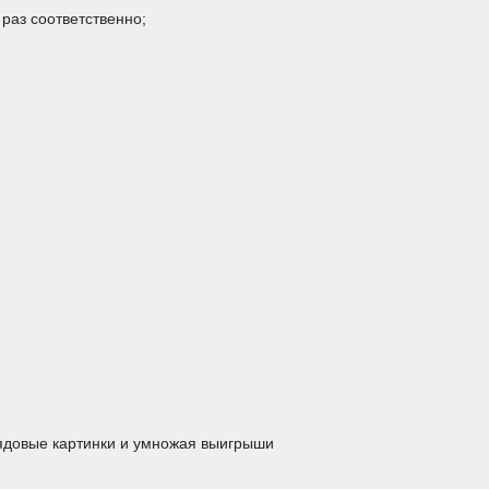
 раз соответственно;
рядовые картинки и умножая выигрыши