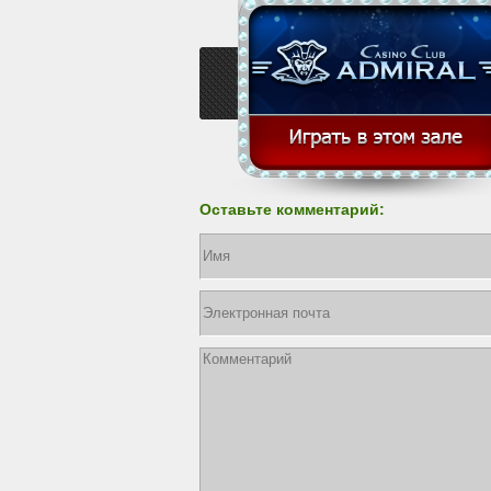
Оставьте комментарий: