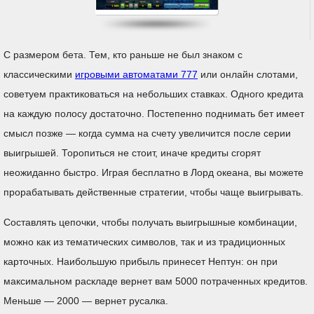
С размером бета. Тем, кто раньше не был знаком с
классическими
игровыми автоматами 777
или онлайн слотами,
советуем практиковаться на небольших ставках. Одного кредита
на каждую полосу достаточно. Постепенно поднимать бет имеет
смысл позже — когда сумма на счету увеличится после серии
выигрышей. Торопиться не стоит, иначе кредиты сгорят
неожиданно быстро. Играя бесплатно в Лорд океана, вы можете
прорабатывать действенные стратегии, чтобы чаще выигрывать.
Составлять цепочки, чтобы получать выигрышные комбинации,
можно как из тематических символов, так и из традиционных
карточных. Наибольшую прибыль принесет Нептун: он при
максимальном раскладе вернет вам 5000 потраченных кредитов.
Меньше — 2000 — вернет русалка.