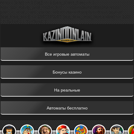
Array ( [png] => 1 [jpg] => 1 [use_direct_files] => 1
[use_ccs_minify_and_cache_kill] => assets/templates/main/css/
[use_js_minify_and_cache_kill] => assets/templates/main/jquery/
[last_time_mod] => 1595736063 [last_time_mod_humanible] => 2020-
07-26T04:01:03+00:00 )
Все игровые автоматы
Бонусы казино
На реальные
Автоматы бесплатно