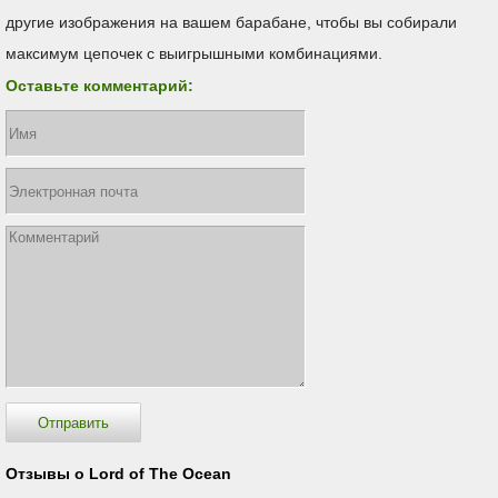
другие изображения на вашем барабане, чтобы вы собирали
максимум цепочек с выигрышными комбинациями.
Оставьте комментарий:
Отзывы о Lord of The Ocean