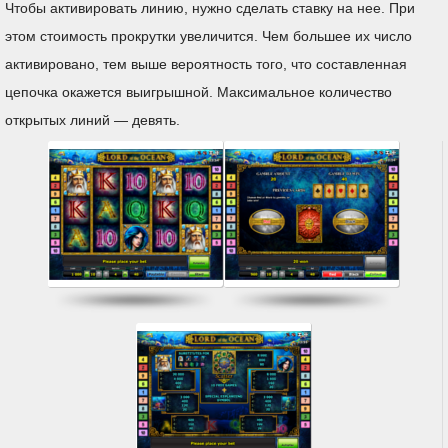
Чтобы активировать линию, нужно сделать ставку на нее. При
этом стоимость прокрутки увеличится. Чем большее их число
активировано, тем выше вероятность того, что составленная
цепочка окажется выигрышной. Максимальное количество
открытых линий — девять.