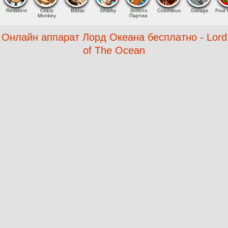
Resident
Crazy
Bazar
Sharky
Золото
Columbus
Garage
Fruit 
Monkey
Партии
Онлайн аппарат Лорд Океана бесплатно - Lord
of The Ocean