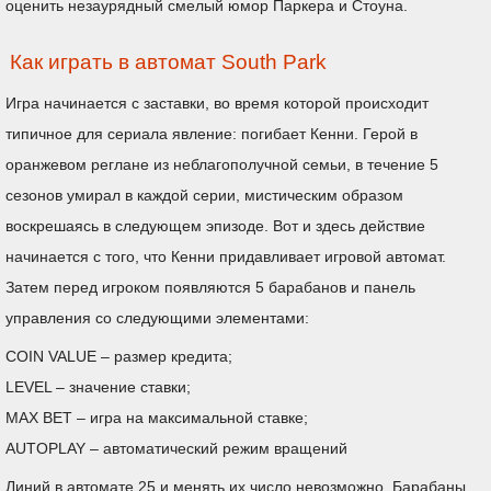
оценить незаурядный смелый юмор Паркера и Стоуна.
Как играть в автомат South Park
Игра начинается с заставки, во время которой происходит
типичное для сериала явление: погибает Кенни. Герой в
оранжевом реглане из неблагополучной семьи, в течение 5
сезонов умирал в каждой серии, мистическим образом
воскрешаясь в следующем эпизоде. Вот и здесь действие
начинается с того, что Кенни придавливает игровой автомат.
Затем перед игроком появляются 5 барабанов и панель
управления со следующими элементами:
COIN VALUE – размер кредита;
LEVEL – значение ставки;
MAX BET – игра на максимальной ставке;
AUTOPLAY – автоматический режим вращений
Линий в автомате 25 и менять их число невозможно. Барабаны