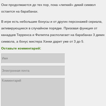
Они продолжаются до тех пор, пока «липкий» дикий символ
остается на барабанах.
В игре есть небольшие бонусы и от других персонажей сериала,
активирующиеся в случайном порядке. Призовая функция от
канадцев Терренса и Филиппа располагает на барабанах 3 диких
символа, а бонус мистера Хэнки дарит уже от 3 до 5.
Оставьте комментарий: