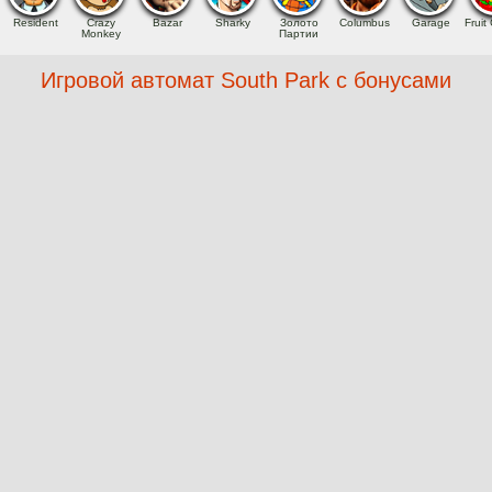
Resident
Crazy
Bazar
Sharky
Золото
Columbus
Garage
Fruit 
Monkey
Партии
Игровой автомат South Park с бонусами