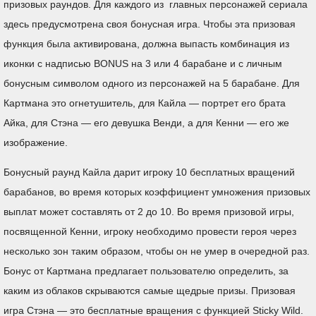
призовых раундов. Для каждого из главных персонажей сериала
здесь предусмотрена своя бонусная игра. Чтобы эта призовая
функция была активирована, должна выпасть комбинация из
иконки с надписью BONUS на 3 или 4 барабане и с личным
бонусным символом одного из персонажей на 5 барабане. Для
Картмана это огнетушитель, для Кайла — портрет его брата
Айка, для Стэна — его девушка Венди, а для Кенни — его же
изображение.
Бонусный раунд Кайла дарит игроку 10 бесплатных вращений
барабанов, во время которых коэффициент умножения призовых
выплат может составлять от 2 до 10. Во время призовой игры,
посвященной Кенни, игроку необходимо провести героя через
несколько зон таким образом, чтобы он не умер в очередной раз.
Бонус от Картмана предлагает пользователю определить, за
каким из облаков скрываются самые щедрые призы. Призовая
игра Стэна — это бесплатные вращения с функцией Sticky Wild.