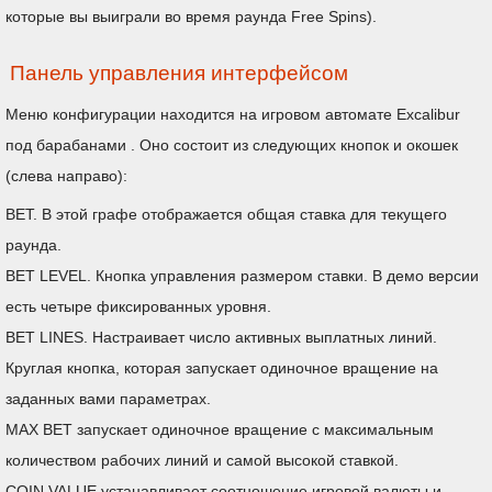
которые вы выиграли во время раунда Free Spins).
Панель управления интерфейсом
Меню конфигурации находится на игровом автомате Excalibur
под барабанами . Оно состоит из следующих кнопок и окошек
(слева направо):
BET. В этой графе отображается общая ставка для текущего
раунда.
BET LEVEL. Кнопка управления размером ставки. В демо версии
есть четыре фиксированных уровня.
BET LINES. Настраивает число активных выплатных линий.
Круглая кнопка, которая запускает одиночное вращение на
заданных вами параметрах.
MAX BET запускает одиночное вращение с максимальным
количеством рабочих линий и самой высокой ставкой.
COIN VALUE устанавливает соотношение игровой валюты и