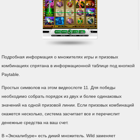
Подробная информация о множителях игры и призовых
комбинациях спрятана в информационной таблице под кнопкой
Paytable.
Простых символов на этом видеослоте 11. Для победы
необходимо собрать порядок из двух и более одинаковых
значений на одной призовой линии. Если призовых комбинаций
окажется несколько, система засчитает все и перечислит
денежные средства на ваш счет.
В «Экскалибуре» есть дикий множитель. Wild заменяет