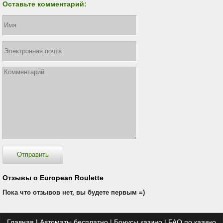
Оставьте комментарий:
Отзывы о European Roulette
Пока что отзывов нет, вы будете первым =)
Главная
|
Автоматы бесплатно
|
Бонусы казино
|
FAQ по казино