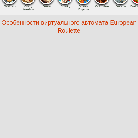
Resident
Crazy
Bazar
Sharky
Золото
Columbus
Garage
Fruit 
Monkey
Партии
Особенности виртуального автомата European
Roulette