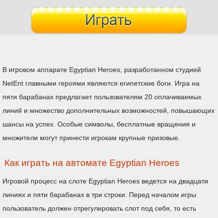
В игровом аппарате Egyptian Heroes, разработанном студией
NetEnt главными героями являются египетские боги. Игра на
пяти барабанах предлагает пользователям 20 оплачиваемых
линий и множество дополнительных возможностей, повышающих
шансы на успех. Особые символы, бесплатные вращения и
множители могут принести игрокам крупные призовые.
Как играть на автомате Egyptian Heroes
Игровой процесс на слоте Egyptian Heroes ведется на двадцати
линиях и пяти барабанах в три строки. Перед началом игры
пользователь должен отрегулировать слот под себя, то есть