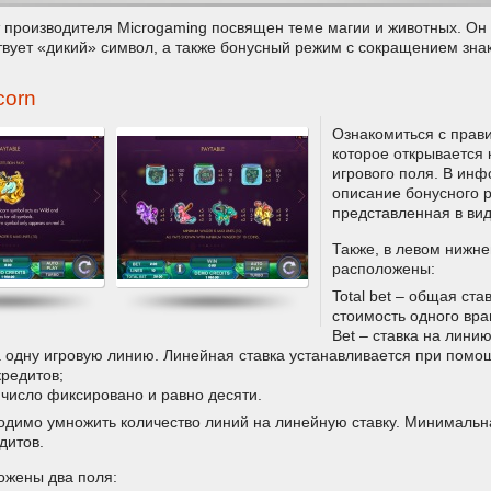
т производителя Microgaming посвящен теме магии и животных. Он
твует «дикий» символ, а также бонусный режим с сокращением знак
corn
Ознакомиться с прав
которое открывается 
игрового поля. В ин
описание бонусного р
представленная в ви
Также, в левом нижне
расположены:
Total bet – общая ста
стоимость одного вр
Bet – ставка на лини
а одну игровую линию. Линейная ставка устанавливается при помощ
кредитов;
о число фиксировано и равно десяти.
одимо умножить количество линий на линейную ставку. Минимальна
дитов.
ожены два поля: