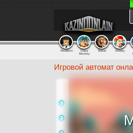
Array ( [png] => 1 [jpg] => 1 [use_direct_files] => 1 [use_ccs_minify_
1595736063 [last_time_mod_humanible] => 2020-07-26T04:01:03+00:
Resident
Crazy
Bazar
Sharky
Monkey
Игровой автомат онла
M