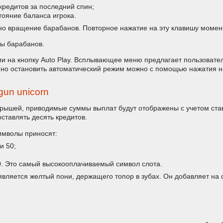
кредитов за последний спин;
тояние баланса игрока.
дно вращение барабанов. Повторное нажатие на эту клавишу момен
ты барабанов.
ии на кнопку Auto Play. Всплывающее меню предлагает пользовате
енно остановить автоматический режим можно с помощью нажатия на
un unicorn
грышей, приводимые суммы выплат будут отображены с учетом став
ставлять десять кредитов.
символы приносят:
и 50;
00. Это самый высокооплачиваемый символ слота.
яется желтый пони, держащего топор в зубах. Он добавляет на сче