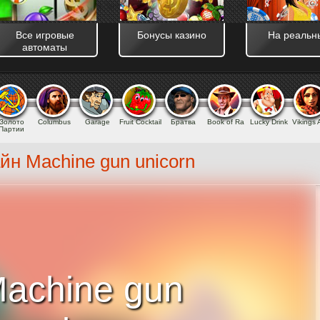
and_cache_kill] => assets/templates/main/css/ [use_js_minify_and_cache
00 )
Все игровые
Бонусы казино
На реальн
автоматы
Золото
Columbus
Garage
Fruit Cocktail
Братва
Book of Ra
Lucky Drink
Vikings
Партии
йн Machine gun unicorn
achine gun