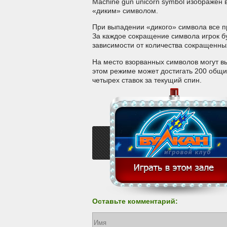
Machine gun unicorn symbol изображен 
«диким» символом.
При выпадении «дикого» символа все п
За каждое сокращение символа игрок бу
зависимости от количества сокращенны
На место взорванных символов могут в
этом режиме может достигать 200 общих
четырех ставок за текущий спин.
Оставьте комментарий: