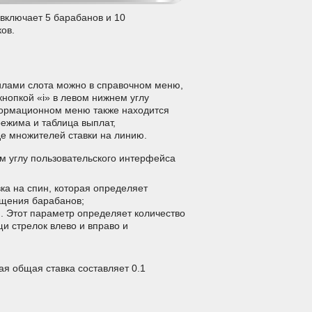
 включает 5 барабанов и 10
ов.
илами слота можно в справочном меню,
кнопкой «i» в левом нижнем углу
формационном меню также находится
ежима и таблица выплат,
де множителей ставки на линию.
м углу пользовательского интерфейса
вка на спин, которая определяет
ащения барабанов;
ю. Этот параметр определяет количество
и стрелок влево и вправо и
я общая ставка составляет 0.1