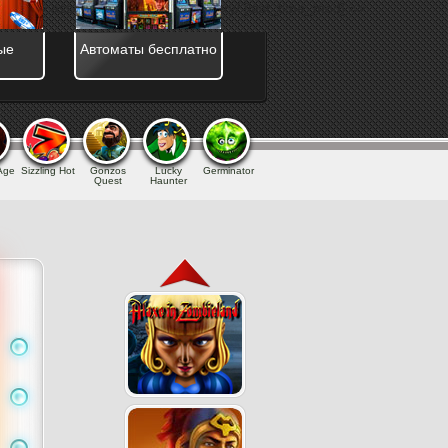
_kill] => assets/templates/main/jquery/ [last_time_mod] =>
ые
Автоматы бесплатно
 Age
Sizzling Hot
Gonzos
Lucky
Germinator
Quest
Haunter