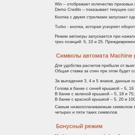
Win – отображает количество призовых 
Demo Credits – показывает текущее сос
Кнопка с двумя стрелками запускает о
Turbo - кнопка, которая ускоряет оборо
Режим автоигры запускается при нажат
трех позиций: 5, 10 и 25. Преждеврем
Символы автомата Machine g
Для удобства расчетов прибыли от выи
Общая ставка за спин при этом будет со
За выпадения 3, 4 и 5 знаков, данные 
Голова в банке с синей крышкой – 5, 16 
В банке с зеленой крышкой – 5, 18 и 75;
В банке с красной крышкой – 5, 20 и 1
Самым низкооплачиваемым символом явл
четырех и пяти таких символов.
Бонусный режим