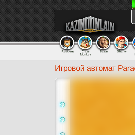
Array ( [png] => 1 [jpg] => 1 [use_direct_files] => 1 [use_ccs_minify_
1595736063 [last_time_mod_humanible] => 2020-07-26T04:01:03+00:
Resident
Crazy
Bazar
Sharky
Monkey
Игровой автомат Para