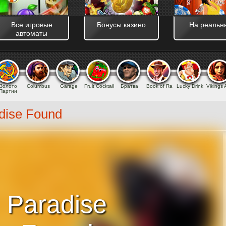
and_cache_kill] => assets/templates/main/css/ [use_js_minify_and_cache
00 )
Все игровые
Бонусы казино
На реальн
автоматы
Золото
Columbus
Garage
Fruit Cocktail
Братва
Book of Ra
Lucky Drink
Vikings
Партии
dise Found
Paradise