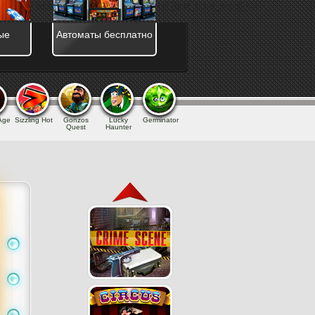
_kill] => assets/templates/main/jquery/ [last_time_mod] =>
ые
Автоматы бесплатно
 Age
Sizzling Hot
Gonzos
Lucky
Germinator
Quest
Haunter