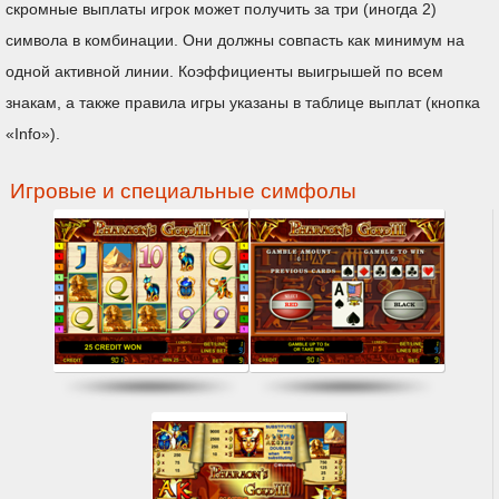
скромные выплаты игрок может получить за три (иногда 2)
символа в комбинации. Они должны совпасть как минимум на
одной активной линии. Коэффициенты выигрышей по всем
знакам, а также правила игры указаны в таблице выплат (кнопка
«Info»).
Игровые и специальные симфолы