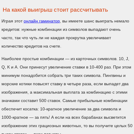
На какой выигрыш стоит рассчитывать
Играя этот
онлайн гаминатор
, вы имеете шанс выиграть немало
кредитов: нужные комбинации из символов выпадают очень
часто, так что чуть ли не каждая прокрутка увеличивает
количество кредитов на счете.
Наиболее простые комбинации — из карточных символов. 10, J,
Q, K и A. Они принесут увеличение ставки в 10-400 раз. При этом
минимум понадобится собрать три таких символа. Пингвины и
морские котики повысят ставку в четыре раза, если выпадет два
изображения, а максимальная выплата за комбинацию с этими
значками составит 500 ставок. Самые прибыльные комбинации
обеспечит косатка: 10-кратное увеличение за два символа и
1000-кратное — за пять! А если на всех барабанах высветится
изображение этих грациозных животных, то вы получите целых 50
тысяч ставок — джек-пот игры.