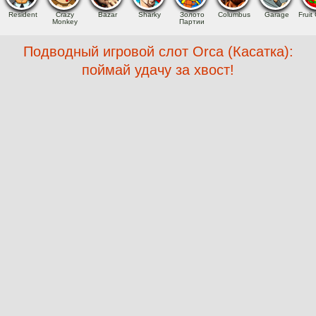
Resident
Crazy
Bazar
Sharky
Золото
Columbus
Garage
Fruit 
Monkey
Партии
Подводный игровой слот Orca (Касатка):
поймай удачу за хвост!