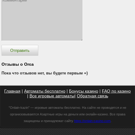
Отзывы о Orca
Пока что отзывов нет, вы будете первым =)
Главная
|
Автоматы бесплатно
|
Бонусы казино
|
FAQ по казино
|
Все игровые автоматы
|
Обратная связь
"Onlain-kazin" — игровые автоматы бесплатно. На сайте не проводятся и не
организовываются Азартные игры на деньги или онлайн-казино. Все права
защищены и принадлежат сайту
https://onlain-casino.com
.