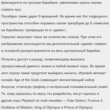
фиксируется на третьем барабане, увеличивая шансы игрока
сорвать куш;
Посейдон также дарит 9 вращений. Во время них бог подводного
пространства способен поражать своим трезубцем до 5 символов
на барабанах, превращая их в «дикие»;
Геркулес запускает такое же количество спинов. При этом его
изображение используется как дополнительный «дикий» символ,
а основной распространяется на весь центральный барабан.
Получить доступ к раунду, позволяющему выиграть
прогрессивный джекпот, можно в любой момент игры. Во время
него игроку также предстоит выбирать монеты. Игровой автомат
онлайн Age of the Gods совмещает впечатляющий набор
бонусов, отличную графику и интересный познавательный сюжет.
Те, кому пришлась по вкусу эта разработка, могут оценить и
другие игры Playtech из этой линейки — Fate Sisters, Furious 4,
Goddess of Wisdom, King of Olympus и Prince of Olympus.