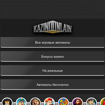
Array ( [png] => 1 [jpg] => 1 [use_direct_files] => 1
[use_ccs_minify_and_cache_kill] => assets/templates/main/css/
[use_js_minify_and_cache_kill] => assets/templates/main/jquery/
[last_time_mod] => 1595736063 [last_time_mod_humanible] => 2020-
07-26T04:01:03+00:00 )
Все игровые автоматы
Бонусы казино
На реальные
Автоматы бесплатно