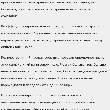
проста – чем больше кредитов установлено на линию, тем
больше единиц игровой валюты принесет выигрышное
сочетание.
Коэффициент игрового баланса выступает в качестве кратного
множителя ставки. С помощью переключения показателей
параметра можно легко отрегулировать окончательную сумму
общей ставки за спин.
Количество линий – характеристика, которая определяет число
этих самых линий на игровом поле. Чем их больше, тем больше
шансы на выигрыш, но, вместе с тем, больше кредитов придется
поставить на запуск одного спина. Границы показателей
варьируются в пределах от 1 до 20 позиций.
В режиме автоигры предлагается воспользоваться
автоматическим запуском вращений с помощью широкой
системы настроек. Они включают в себя три формата: