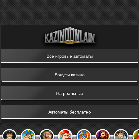
Array ( [png] => 1 [jpg] => 1 [use_direct_files] => 1
[use_ccs_minify_and_cache_kill] => assets/templates/main/css/
[use_js_minify_and_cache_kill] => assets/templates/main/jquery/
[last_time_mod] => 1595736063 [last_time_mod_humanible] => 2020-
07-26T04:01:03+00:00 )
Все игровые автоматы
Бонусы казино
На реальные
Автоматы бесплатно