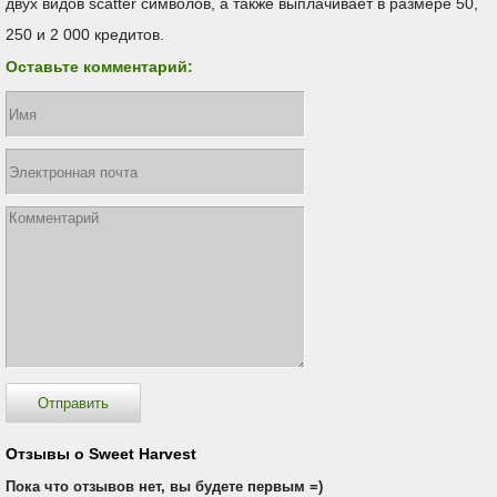
двух видов scatter символов, а также выплачивает в размере 50,
250 и 2 000 кредитов.
Оставьте комментарий:
Отзывы о Sweet Harvest
Пока что отзывов нет, вы будете первым =)