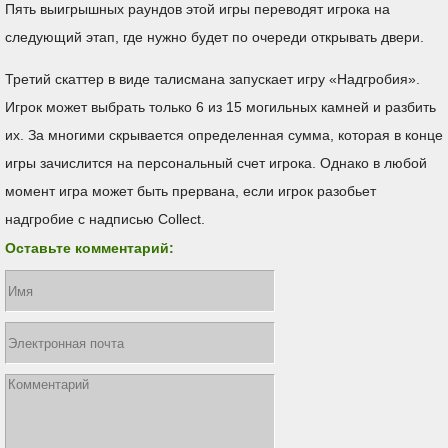
Пять выигрышных раундов этой игры переводят игрока на
следующий этап, где нужно будет по очереди открывать двери.
Третий скаттер в виде талисмана запускает игру «Надгробия».
Игрок может выбрать только 6 из 15 могильных камней и разбить
их. За многими скрывается определенная сумма, которая в конце
игры зачислится на персональный счет игрока. Однако в любой
момент игра может быть прервана, если игрок разобьет
надгробие с надписью Collect.
Оставьте комментарий: