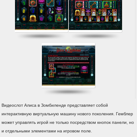
Видеослот Алиса в Зомбиленде представляет собой
интерактивную виртуальную машину нового поколения. Гемблер
может управлять игрой не только посредством кнопок панели, но
и отдельными элементами на игровом поле.