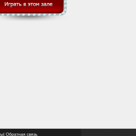
ты
|
Обратная связь