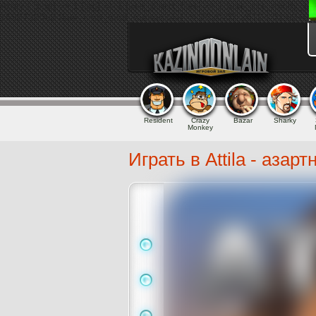
Array ( [png] => 1 [jpg] => 1 [use_direct_files] => 1 [use_ccs_minify_
1595736063 [last_time_mod_humanible] => 2020-07-26T04:01:03+00:
Resident
Crazy
Bazar
Sharky
Monkey
Играть в Attila - аза