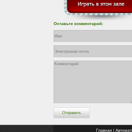
Оставьте комментарий:
Главная
|
Автомат