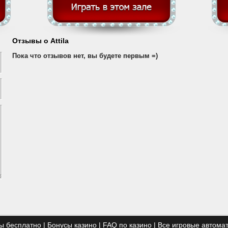
Отзывы о Attila
Пока что отзывов нет, вы будете первым =)
ы бесплатно
|
Бонусы казино
|
FAQ по казино
|
Все игровые автома