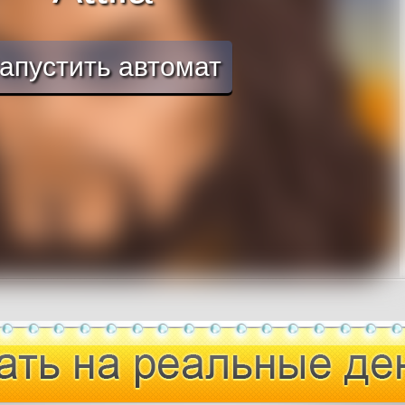
апустить автомат