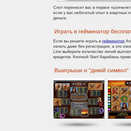
Слот перенесет вас в первое тысячеле
если у вас небогатый опыт в азартных и
деньги.
Играть в гейминатор беспла
Если вы решите играть в
гейминатор
Ати
начать даже без регистрации, а это озн
Line выберите количество линий выплат.
кредитов. Кнопкой Start барабаны прив
Выигрыши и "дикий символ"