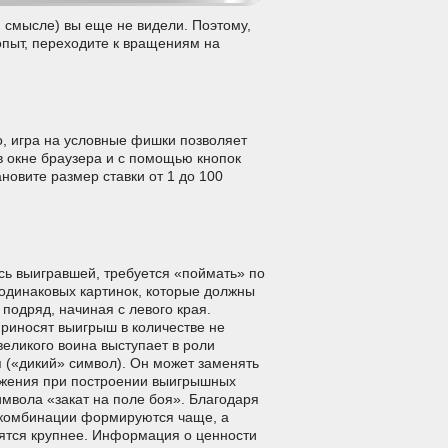
 смысле) вы еще не видели. Поэтому,
в опыт, переходите к вращениям на
о, игра на условные фишки позволяет
 в окне браузера и с помощью кнопок
ановите размер ставки от 1 до 100
сь выигравшей, требуется «поймать» по
 одинаковых картинок, которые должны
 подряд, начиная с левого края.
приносят выигрыш в количестве не
великого воина выступает в роли
 («дикий» символ). Он может заменять
жения при построении выигрышных
мвола «закат на поле боя». Благодаря
 комбинации формируются чаще, а
ятся крупнее. Информация о ценности