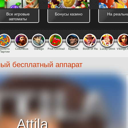
and_cache_kill] => assets/templates/main/css/ [use_js_minify_and_cache
00 )
Все игровые
Бонусы казино
На реальн
автоматы
Золото
Columbus
Garage
Fruit Cocktail
Братва
Book of Ra
Lucky Drink
Vikings
Партии
ртный бесплатный аппарат
Attila