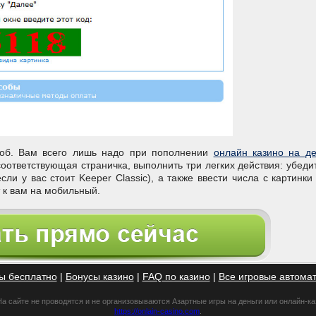
соб. Вам всего лишь надо при пополнении
онлайн казино на де
оответствующая страничка, выполнить три легких действия: убеди
ли у вас стоит Keeper Classic), а также ввести числа с картинки
 к вам на мобильный.
ы бесплатно
|
Бонусы казино
|
FAQ по казино
|
Все игровые автома
 На сайте не проводятся и не организовываются Азартные игры на деньги или онлайн-к
https://onlain-casino.com
.