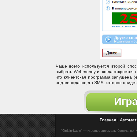
Чаще всего используется второй спо
выбрать Webmoney и, когда откроется с
что клиентская программа запущена (ес
подтверждающего SMS, которое придет
Главная
|
Автомат
"Onlain-kazin" — игровые автоматы бесплатно.