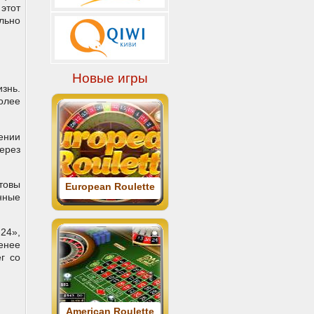
этот
льно
Новые игры
знь.
олее
ении
ерез
товы
European Roulette
нные
24»,
енее
г со
American Roulette