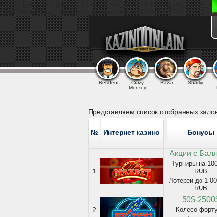
Array ( [png] => 1 [jpg] => 1 [use_direct_files] => 1 [use_ccs_minify_
1595736063 [last_time_mod_humanible] => 2020-07-26T04:01:03+00:
Resident
Crazy
Bazar
Sharky
Monkey
Представляем список отобранных залов
№
Интернет казино
Бонусы
Акции с Бал
Турниры на 100
1
RUB
Лотереи до 1 00
RUB
50$-2500
2
Колесо форт