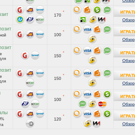
Обзор
+
озит
170
Обзор
позит
+
100
ной
Обзор
позит
+
е
150
для
Обзор
позит
+
е
150
для
Обзор
и
+
100
Обзор
алы
+
30%
120
Обзор
га