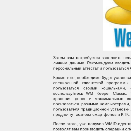
Затем вам потребуется заполнить нес
личные данные. Рекомендуем вводить
персональный аттестат и пользоваться 
Кроме того, необходимо будет установ
специальной клиентской программы
пользоваться своими кошельками,
воспользуйтесь WM Keeper Classic. 
хранения денег и максимальные во
пользоваться разными компьютерами,
пользователя традиционной установки
предпочтут хозяева смартфонов и КПК.
После этого, уже получив WMID-иденти
позволят вам производить операции с 