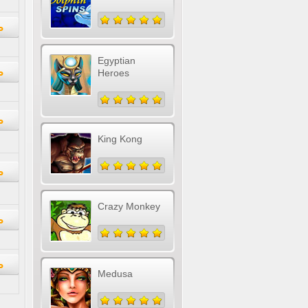
Egyptian
Heroes
King Kong
Crazy Monkey
Medusa