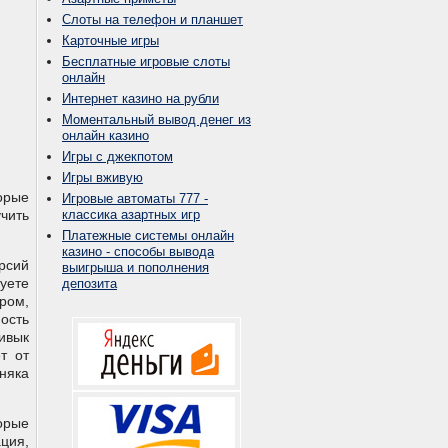
Слоты на телефон и планшет
Карточные игры
Бесплатные игровые слоты
онлайн
Интернет казино на рубли
Моментальный вывод денег из
онлайн казино
Игры с джекпотом
Игры вживую
орые
Игровые автоматы 777 -
чить
классика азартных игр
Платежные системы онлайн
казино - способы вывода
рсий
выигрыша и пополнения
уете
депозита
ром,
ость
ивык
т от
няка
орые
ция,