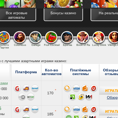
and_cache_kill] => assets/templates/main/css/ [use_js_minify_and_cache
00 )
Все игровые
Бонусы казино
На реальн
автоматы
Золото
Columbus
Garage
Fruit Cocktail
Братва
Book of Ra
Lucky Drink
Vikings
Партии
 с лучшими азартными играми казино:
Кол-во
Платёжные
Обзоры
Платформа
автоматов
системы
отзыв
лами
 000
+
170
Обзор
0 000
$
+
уны
185