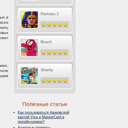
Ramses 2
ых в
асно
нить
овых
ожет
Beach
имо,
Sharky
поле
йшем
Полезные статьи
Как пользоваться банковской
картой Visa и MasterCard в
онлайн-казино?
Азартные приметы