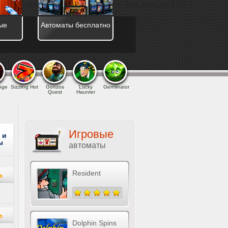
_kill] => assets/templates/main/jquery/ [last_time_mod] =>
ые
Автоматы бесплатно
 Age
Sizzling Hot
Gonzos
Lucky
Germinator
Quest
Haunter
Игровые
 и
ы
автоматы
Resident
Dolphin Spins