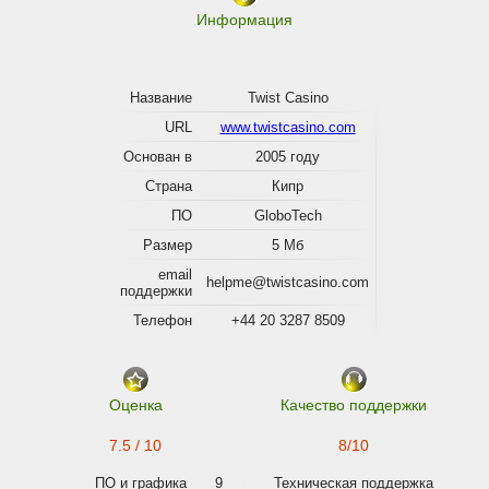
Информация
Название
Twist Casino
URL
www.twistcasino.com
Основан в
2005 году
Страна
Кипр
ПО
GloboTech
Размер
5 Мб
email
helpme@twistcasino.com
поддержки
Телефон
+44 20 3287 8509
Оценка
Качество поддержки
7.5 / 10
8/10
ПО и графика
9
Техническая поддержка