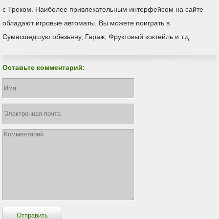
с Треком. Наиболее привлекательным интерфейсом на сайте
обладают игровые автоматы. Вы можете поиграть в
Сумасшедшую обезьяну, Гараж, Фруктовый коктейль и т.д.
Оставьте комментарий: