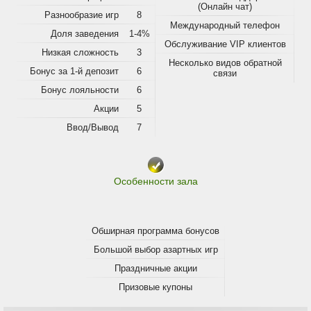
(Онлайн чат)
Разнообразие игр
8
Международный телефон
Доля заведения
1-4%
Обслуживание VIP клиентов
Низкая сложность
3
Несколько видов обратной
Бонус за 1-й депозит
6
связи
Бонус лояльности
6
Акции
5
Ввод/Вывод
7
Особенности зала
Обширная программа бонусов
Большой выбор азартных игр
Праздничные акции
Призовые купоны