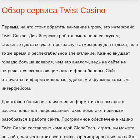
Обзор сервиса Twist Casino
Первым, на что стоит обратить внимание игроку, это интерфейс
Twist Casino. Дизайнерская работа выполнена со вкусом,
стильные цвета создают прекрасную атмосферу для отдыха, но в
то же время и респектабельное впечатление. Казино внушает
гораздо больше доверия, чем его аналоги, ведь на сайте не
встречаются всплывающие окна и флеш-банеры. Сайт
отличается информативностью, удобным и функциональным
интерфейсом.
Достаточно большое количество информативных вкладок с
весьма полезной информацией также помогают новичкам
разобраться в работе сайта. Программное обеспечение казино
Twist Casino составлено командой GloboTech. Играть вы можете
он-лайн, для чего стоит всего лишь зарегистрироваться на сайте.